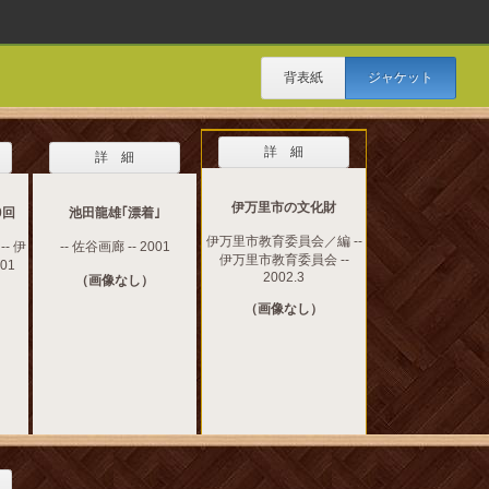
背表紙
ジャケット
詳 細
詳 細
伊万里市の文化財
0回
池田龍雄｢漂着｣
伊万里市教育委員会／編 --
- 伊
-- 佐谷画廊 -- 2001
伊万里市教育委員会 --
01
2002.3
（画像なし）
（画像なし）