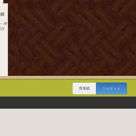
4回
- 伊
15
背表紙
ジャケット