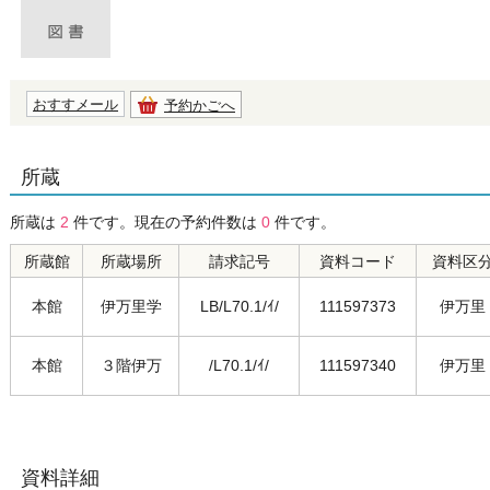
おすすメール
予約かごへ
所蔵
所蔵は
2
件です。現在の予約件数は
0
件です。
所蔵館
所蔵場所
請求記号
資料コード
資料区
本館
伊万里学
LB/L70.1/ｲ/
111597373
伊万里
本館
３階伊万
/L70.1/ｲ/
111597340
伊万里
資料詳細