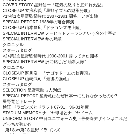
COVER STORY 星野仙一「狂気の怒りと底知れぬ愛」
CLOSE-UP 立浪和義「星野イズムの継承発展」
<1>第1次星野監督時代 1987-1991 闘将、いざ出陣
SPECIAL REPORT 1988年の落合博満
CLOSE-UP 山本昌広「ドラゴンズ逆上陸」
SPECIAL INTERVIEW ノーヒットノーランという名の十字架
SPECIAL INTERVIEW 拳の勲章
クロニクル
スターカタログ
<2>第2次星野監督時代 1996-2001 帰ってきた闘将
SPECIAL INTERVIEW 肝に銘じた“油断大敵”
クロニクル
CLOSE-UP 関川浩一「ナゴヤドームの核弾頭」
CLOSE-UP 山崎武司「最後の強竜」
スターカタログ
SELECTION 星野竜助っ人列伝
SPECIAL REPORT 星野竜はなぜ日本一になれなかったのか?
星野竜とトレード
検証 ドラゴンズとドラフト87-91、96-01年度
STADIUM MEMORY ナゴヤ球場とナゴヤドーム
UNIFORM STORY 中日ユニフォーム史上最長寿デザインはこれだ
どっちが強い!?
第1次vs第2次星野ドラゴンズ