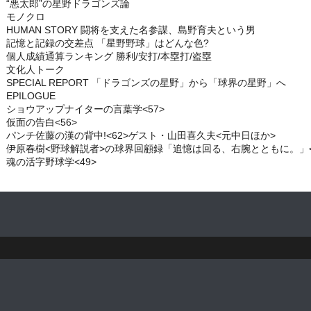
“悪太郎”の星野ドラゴンズ論
モノクロ
HUMAN STORY 闘将を支えた名参謀、島野育夫という男
記憶と記録の交差点 「星野野球」はどんな色?
個人成績通算ランキング 勝利/安打/本塁打/盗塁
文化人トーク
SPECIAL REPORT 「ドラゴンズの星野」から「球界の星野」へ
EPILOGUE
ショウアップナイターの言葉学<57>
仮面の告白<56>
パンチ佐藤の漢の背中!<62>ゲスト・山田喜久夫<元中日ほか>
伊原春樹<野球解説者>の球界回顧録「追憶は回る、右腕とともに。」<
魂の活字野球学<49>