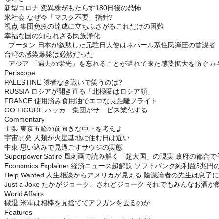
新型コロナ 変異株がもたらす180日後の恐怖
米社会 なぜ今「マスク不要」指針?
視点 集団免疫の達成に立ちふさがるこれだけの困難
幸福な国の知られざる民族浄化
ブータン 日本が叙勲した元駐日大使はネパール系住民弾圧の首謀者
台湾の感染爆発は必然だった
アジア 「過去の栄光」を忘れることが遅れて来た感染拡大を防ぐカ
Periscope
PALESTINE 勝者なき戦いで笑うのは?
RUSSIA ロシアが開き直る「北極圏はロシア領」
FRANCE 使用済み食用油でエコな長距離フライト
GO FIGURE ハッカー集団がサービス業化する
Commentary
主張 東京五輪の前向きな中止を考えよ
宇宙開発 人類が火星基地に住む日は近い
中東 思い込みで見過ごすサウジの実態
Superpower Satire 風刺画で読み解く「超大国」の現実 政府の都
Economics Explainer 経済ニュース超解説 ソフトバンク純利益5兆円
Help Wanted 人生相談からアメリカが見える 陰謀論者の先生は息子
Just a Joke たかがジョーク、されどジョーク それでもみんなお酒
World Affairs
撒退 米軍は相棒を見捨ててアフガンを去るのか
Features