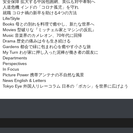
安全保障 拡大する中国包囲網、英仏も対中牽制へ
人道危機 インドの「コロナ孤児」を守れ
就職 コロナ禍の新卒を助ける4つの方法
Life/Style
Books 母との別れを料理で癒やし、新たな世界へ
Movies 型破りな『ミッチェル家とマシンの反乱』
Music 音楽界のカメレオン、70年代に回帰
Drama 歴史の痛みは今も生き続ける
Gardens 都会で緑に包まれ心を癒やす小さな旅
My Turn わが家に押し入った泥棒が働き者の親友に
Departments
Perspectives
In Focus
Picture Power 携帯アンテナの不自然な風景
News English & Letters
Tokyo Eye 外国人リレーコラム 日本の「ボカシ」を世界に広げよう