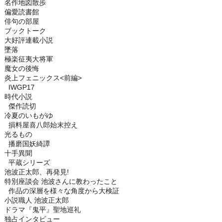
名作地図散歩
偏愛読書館
俳句の部屋
ブックトーク
大好評連載小説
墜落
極楽征夷大将軍
魔女の後悔
炎上フェニックス<前編>
IWGP17
時代小説
傑作読切
冷夏のいもがゆ
損料屋喜八郎始末控え
光るもの
播磨国妖綺譚
十手異聞
平蔵シリーズ
池波正太郎、再発見!
特別座談会 池波さんに教わったこと
作品の深層を様々な角度から大検証
小説職人 池波正太郎
ドラマ『鬼平』聖地巡礼
独占インタビュー