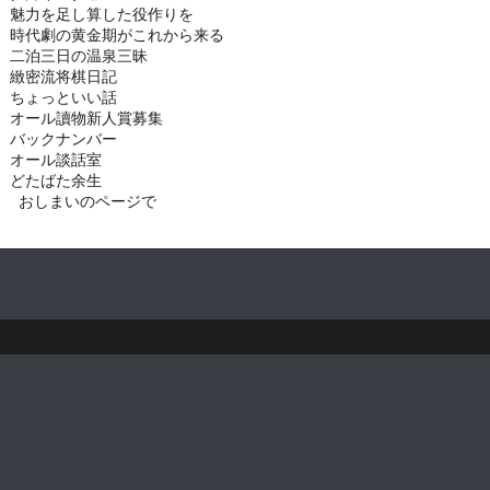
魅力を足し算した役作りを
時代劇の黄金期がこれから来る
二泊三日の温泉三昧
緻密流将棋日記
ちょっといい話
オール讀物新人賞募集
バックナンバー
オール談話室
どたばた余生
おしまいのページで