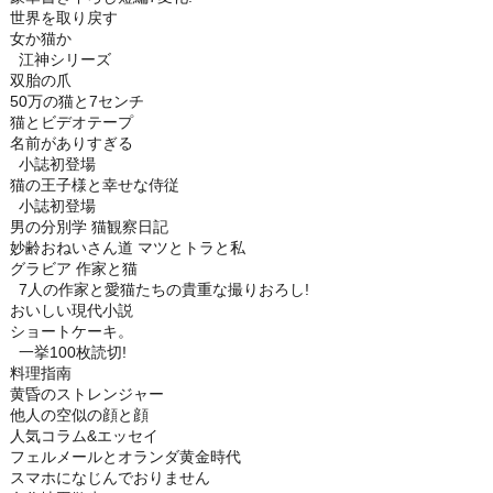
世界を取り戻す
女か猫か
江神シリーズ
双胎の爪
50万の猫と7センチ
猫とビデオテープ
名前がありすぎる
小誌初登場
猫の王子様と幸せな侍従
小誌初登場
男の分別学 猫観察日記
妙齢おねいさん道 マツとトラと私
グラビア 作家と猫
7人の作家と愛猫たちの貴重な撮りおろし!
おいしい現代小説
ショートケーキ。
一挙100枚読切!
料理指南
黄昏のストレンジャー
他人の空似の顔と顔
人気コラム&エッセイ
フェルメールとオランダ黄金時代
スマホになじんでおりません