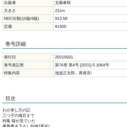
出版者
文藝春秋
大きさ
21cm
NDC分類(10版/9版)
913.68
定価
¥1500
巻号詳細
発行日
20210501
巻号表記形
第76巻 第4号 [2021]-5 1064号
特集内容
池波正太郎、再発見!
目次
わが来し方の記
三つ子の魂百まで
特集 猫が見ていた
豪華書き下ろし短編7変化!