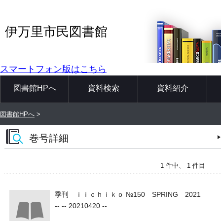
伊万里市民図書館
スマートフォン版はこちら
図書館HPへ
資料検索
資料紹介
図書館HPへ
>
巻号詳細
1 件中、 1 件目
季刊 ｉｉｃｈｉｋｏ №150 SPRING 2021
-- -- 20210420 --