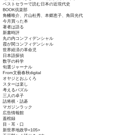
ベストセラーで読む日本の近現代史
BOOK倶楽部
角幡唯介、片山杜秀、本郷恵子、角田光代
今月買った本
著者は語る
新書時評
丸の内コンフィデンシャル
霞が関コンフィデンシャル
世界経済の革命児
日本語探偵
数字の科学
旬選ジャーナル
From文藝春秋digital
オヤジとおふくろ
スターは楽し
考えるパズル
三人の卓子
詰将棋・詰碁
マガジンラック
広告情報館
蓋棺録
目・耳・口
新世界地政学<105>