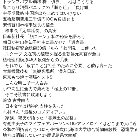
トランプバブル崩壊 株、債券、土地はこうなる
巣ごもり消費パニックの「勝ち組」「負け組」
中長期戦略 中国進出を止めてはいけない
五輪延期費用三千億円IOCも負担せよ
安倍首相vs検事総長の信念
検事長「定年延長」の真実
日産新社長 「脱ゴーン」私の秘策を語ろう
朝日が村山美知子社主に書かせた「遺言書」
韓国秘密資金総額39億ドルを「核開発」に使った
スクープ 文在寅の秘密を握る北朝鮮元高官が激白
植松聖相模原45人殺傷からの手紙
それでも「殺すことは社会のために必要」と彼は言った
大相撲戦後初「無観客場所」潜入日記
東京もつ焼き酒場ベスト5
こんな時こそ一人呑み
小中高生に全力で薦める「極上の12冊」
今こそ読書に耽溺しよう
追悼 古井由吉
日本文学は精神的支柱を失った
志村けん「最後のコメディアン」
家族、親友が語った「喜劇王の品格」
有働由美子のマイフェアパーソン<16>アンドロイドはどこまで人に
令和の開拓者たち<10>小林快次(北海道大学総合博物館教授・恐竜学者
地方は消滅しない<43>鹿児島県大崎町