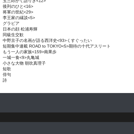
玉三郎かく語りき<12>
後列のひと<16>
将軍の世紀<29>
李王家の縁談<5>
グラビア
日本の顔 松浦寿輝
同級生交歓
中野京子の名画が語る西洋史<93>くすぐったい
短期集中連載 ROAD to TOKYO<5>期待の十代アスリート
もう一人の家族<159>南果歩
一城一食<9>丸亀城
小さな大物 朝吹真理子
短歌
俳句
詩