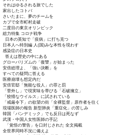
それはゆるされる旅でした
家出したコトバ
さいたまに、夢のチームを
カブで全市町村走破
二度目の東京オリンピック
総力特集 コロナ戦争
日本の英知で「疫病」に打ち克つ
日本人へ特別編 人(国)みな本性を現わす
感染症の日本史
答えは歴史の中にある
グローバリズムの「復讐」が始まった
安倍総理よ、「強い決断」を
すべての疑問に答える
医療崩壊も想定内だ
安倍官邸「無能な役人」の罪と罰
「菅外し」で現実味を帯びる「石破擁立」
「狡猾なウイルス」に試されている
「戒厳令下」の欲望の街「全裸監督」原作者を往く
現場医師の報告 新型肺炎「重症化」の苦しみ
韓国「パンデミック」でも反日は死なず
武漢・中国人女性医師の手記
「覚悟の警告」を口封じされた 全文掲載
全世界同時不況に備えよ