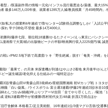
着型」/医薬副作用の情報一元化/インフル流行最悪迫る/薬価、最大15
働者 最多146万人/20年後、就業者1285万人減/教員残業「月45時間内」/
加/私大の授業料6年連続で増/センター試験得点調整なしか/「入試公平
れ 学テDB化/不登校 最多14万4000人
戦初勝利/藤井七段、順位戦18連勝/かるたクイーン/えっ東京にバンクシー
漫画祭で大賞/紙の出版物ピークの半額/映画興行収入2225億円/嵐 誠
戦い/PM2.5地下鉄で高濃度/トキ「野生絶滅」脱す/「奄美・沖縄」を
着陸/「最果て」の天体 米探査機が到達/はやぶさ2着地 来月後半/がんと
ムベビー誕生確認/老化抑える仕組みの一端特定ほか
3冠/青森山田V/青森山田3発締め/星槎国際湘南 初V/カップ戦 トヨタ
阪桐蔭「白い旋風」/ライスボウル 富士通3連覇/伊藤2年連続3冠/水谷10
賜杯わしづかみ/錦織3年ぶりツアーV/吉田「全てやり尽くした」/菊池「1
 逆転3連覇/野中が初優勝/西村初代女王/48歳 折茂1万得点ほか
旧庁舎解体 本格着工/足立美術館、16年連続1位/3億マグロ舌鼓/交通事