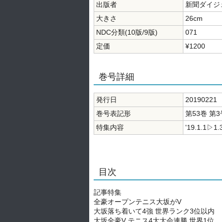
出版者
新聞ダイジ
大きさ
26cm
NDC分類(10版/9版)
071
定価
¥1200
巻号詳細
発行日
20190221
巻号表記形
第53巻 第3号
特集内容
'19.1.1▷1.
目次
記事特集
全豪オープンテニス大坂がV
大坂落ち着いて4強 世界ランク3位以内
大坂全豪V テニス4大大会連勝 世界1位