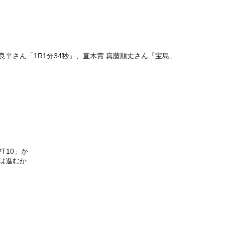
良平さん「1R1分34秒」、直木賞 真藤順丈さん「宝島」
T10」か
は進むか