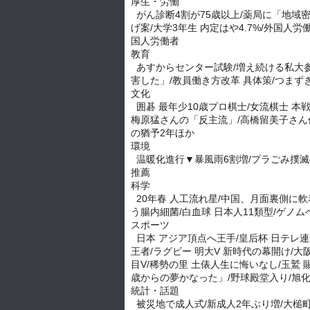
厚生・労働
がん診断4割が75歳以上/薬局に「地域密
げ案/大学3年生 内定はや4.7%/外国人労
国人労働者
教育
あすからセンター試験/増え続ける私大参
害した」/教員働き方改革 具体策/つまずき探
文化
囲碁 最年少10歳プロ棋士/女流棋士 本
梅原猛さんの「反主流」/高橋留美子さん仏
の猶予2年ほか
環境
温暖化進行▼暴風雨6割増/プラごみ撲滅の
推薦
科学
20年春 人工流れ星/中国、月面裏側に軟
う腸内細菌/白血球 日本人11類型/ゲノ
スポーツ
日本 アジア頂点へ王手/皇后杯 日テレ連覇
王者/ラグビー 明大V 新時代の幕開け/大
目V/稀勢の里 土俵人生に悔いなし/玉鷲 
歳からの夢かなった」/野球殿堂入り/旭化成
統計・話題
被災地で成人式/新成人2年ぶり増/大槌町