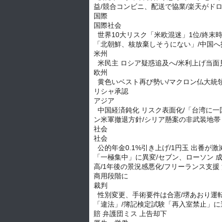
益/競合コンビニ、配送で協業/楽天がドロ
国際
国際社会
世界10大リスク「米欧混迷」1位/終末時
「北朝鮮、核放棄しそうにない」/中国へ
米州
米民主 ロシア疑惑追及へ/米利上げ当面
欧州
黄色いベスト再び勢い/マクロン仏大統領反
リシャ承認
アジア
中国経済鈍化 リスク表面化/「台湾に一
ン米軍撤退方針/シリア懸案の非武装地帯
社会
社会
公的年金0.1%引き上げ/1円玉 出番が激
「一極集中」に異変/セブン、ローソン 成
高/1年後の景況感悪化/フリーランス支援
商用段階に
裁判
性別変更、手術要件は合憲/堺あおり運転
「違法」/簿記検定試験「再入室禁止」に
賠 弁護団ミス 上告却下