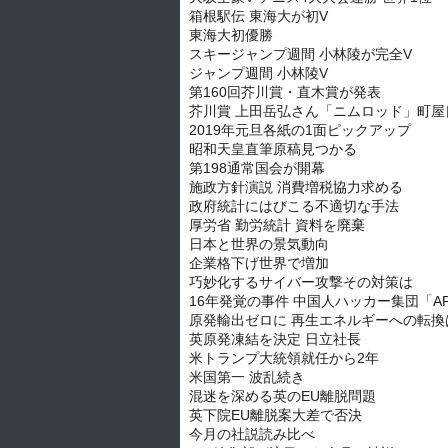
箱根駅伝 東海大が初V
東海大初優勝
スキージャンプ週間 小林陵が完全V
ジャンプ週間 小林陵V
第160回芥川賞・直木賞が発表
芥川賞 上田岳弘さん「ニムロッド」町屋
2019年元旦各紙の1面ピックアップ
昭和天皇直筆原稿見つかる
第198通常国会が開幕
施政方針演説 消費増税協力求める
政府統計にはびこる不適切な手法
厚労省 勤労統計 資料を廃棄
日本と世界の景気動向
企業格下げ世界で増加
巧妙化するサイバー攻撃その対策は
16年発覚の事件 中国人ハッカー集団「AP
原発輸出ゼロに 再生エネルギーへの転換
英原発凍結を決定 日立社長
米トランプ大統領就任から2年
米国第一 波乱続き
混迷を深める英のEU離脱問題
英下院EU離脱案大差で否決
今月の社説読み比べ