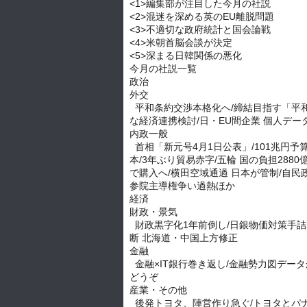
<1>編集部が注目した今月の社説
<2>混迷を深める英のEU離脱問題
<3>不適切な政府統計と国会論戦
<4>米朝首脳会談が決定
<5>深まる日韓関係の悪化
今月の社説一覧
政治
外交
平和条約交渉本格化へ/締結目指す「平和
な経済連携検討/日・EU間企業 個人デ
内政一般
首相「新元号4月1日公表」/101兆円予
本/3年ぶり貿易赤字/五輪 国の負担288
で購入へ/横田空域通過 日本が管制/自民
参院主導権争い過熱ほか
経済
財政・景気
財政黒字化1年前倒し/日銀物価対策手詰ま
断 北海道・中国上方修正
金融
金融×IT銀行巻き返し/金融勢力図データ
どうぞ
産業・その他
後発トヨタ、陣営作り急ぐ/トヨタとパナ