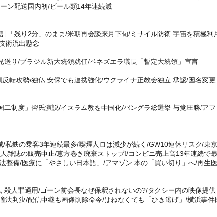
ーン配送国内初/ビール類14年連続減
計「残り2分」のまま/米朝再会談来月下旬/ミサイル防衛 宇宙を積極利用
技術流出懸念
見送り/ブラジル新大統領就任/ベネズエラ議長「暫定大統領」宣言
転攻勢/独仏 安保でも連携強化/ウクライナ正教会独立 承認/国名変更
国二制度」習氏演説/イスラム教を中国化/バングラ総選挙 与党圧勝/アフ
減/私鉄の乗客3年連続最多/喫煙人ロは減少が続く/GW10連休リスク/東
人雑誌の販売中止/恵方巻き廃棄ストップ!/コンビニ売上高13年連続で
 法整備/医療に「やさしい日本語」/アマゾン 本の「買い切り」へ/再生
 殺人罪適用/ゴーン前会長なぜ保釈されないの?/タクシー内の映像提供
適法判決/配信中継も画像削除命令/はねなくても「ひき逃げ」/横浜事件