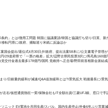
条約」とは/徴用工問題 韓国に協議要請/韓国と協議打ち切り/日英、新
ータ移転円滑に/政府、捕鯨巡り米紙に反論ほか
算案国会提出/退位式4月30日夕/政府、提出法案58本に/公文書電子管理
0億円/29道府県で「一票の格差」拡大/辺野古県民投票3択に/馬毛島160億
政党交付金過去最多178億円/国民 党維持へ正念場/野田前首相新会派結成
り/日銀量的緩和が減速/Q&A追加緩和とは?/景気拡大 戦後最長に/景
が左右/仮想通貨熱狂一変/保険会社もIT全額出資/三菱UFJ銀、窓口で手
ソニック EV電池を共同生産/スバル、国内生産停止/外食6年ぶり営業