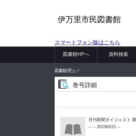
伊万里市民図書館
スマートフォン版はこちら
図書館HPへ
資料検索
図書館HPへ
>
巻号詳細
月刊新聞ダイジェスト 第53巻
-- -- 20190221 --