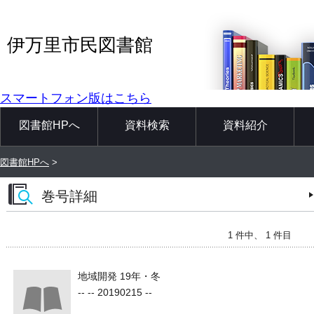
伊万里市民図書館
スマートフォン版はこちら
図書館HPへ
資料検索
資料紹介
図書館HPへ
>
巻号詳細
1 件中、 1 件目
地域開発 19年・冬
-- -- 20190215 --