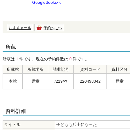
GoogleBooksへ
おすすメール
予約かごへ
所蔵
所蔵は
1
件です。現在の予約件数は
0
件です。
所蔵館
所蔵場所
請求記号
資料コード
資料区分
本館
児童
/219/ﾏ/
220498042
児童
資料詳細
タイトル
子どもも兵士になった