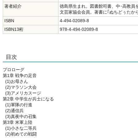
著者紹介
徳島県生まれ。図書館司書、中･高教員
文芸家協会会員。著書に｢ぬちどぅたから
ISBN
4-494-02089-8
ISBN13桁
978-4-494-02089-8
目次
プロローグ
第1章 戦争の足音
(1)お母さん
(2)マラソン大会
(3)アメリカスージ
第2章 中学生が兵士になる
(1)軍隊の行進
(2)通信兵
(3)真夜中の召集
第3章 米軍上陸
(1)小さな二等兵
(2)初めての戦闘