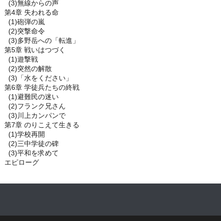
(3)無線からの声
第4章 失われる命
(1)砲弾の嵐
(2)突撃命令
(3)多野岳への「転進」
第5章 戦いはつづく
(1)遊撃戦
(2)突然の解散
(3)「水をください」
第6章 学徒兵たちの終戦
(1)避難民の迷い
(2)フランク兄さん
(3)川上カンパンで
第7章 のりこえて生きる
(1)学校再開
(2)三中学徒の碑
(3)平和を求めて
エピローグ