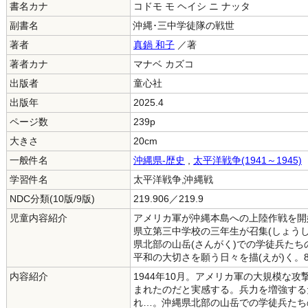
書名カナ
コドモ モ ヘイシ ニ ナッタ
副書名
沖縄･三中学徒隊の戦世
著者
真鍋 和子
／著
著者カナ
マナベ カズコ
出版者
童心社
出版年
2025.4
ページ数
239p
大きさ
20cm
一般件名
沖縄県-歴史
,
太平洋戦争(1941～1945)
学習件名
太平洋戦争,沖縄戦
NDC分類(10版/9版)
219.906／219.9
児童内容紹介
アメリカ軍が沖縄本島への上陸作戦を開
県立第三中学校の三年生が召集(しょう
県北部の山岳(さんがく)での学徒兵た
平和の大切さを願う日々を描(えが)く。
内容紹介
1944年10月。アメリカ軍の大規模な
まれたのだと実感する。兵力を増強する
れ…。沖縄県北部の山岳での学徒兵たち