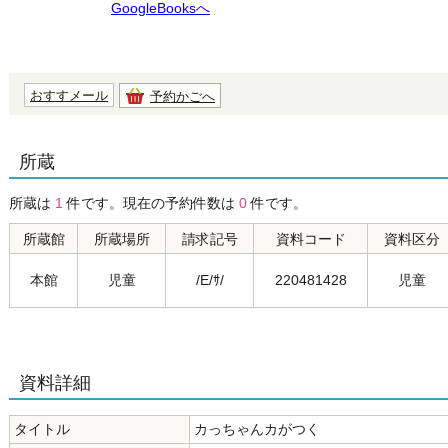
GoogleBooksへ
おすすメール
予約かごへ
所蔵
所蔵は
1
件です。現在の予約件数は
0
件です。
所蔵館
所蔵場所
請求記号
資料コード
資料区分
本館
児童
/E/ｻ/
220481428
児童
資料詳細
タイトル
カっちゃんカがつく