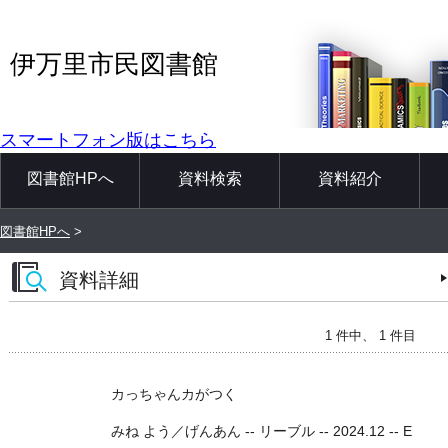
伊万里市民図書館
スマートフォン版はこちら
図書館HPへ
資料検索
資料紹介
図書館HPへ
>
資料詳細
1 件中、 1 件目
カっちゃんカがつく
みね よう／げんあん -- リーブル -- 2024.12 -- E