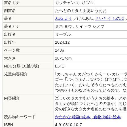
書名カナ
カッチャン カ ガ ツク
副書名
たべものカタカナあいうえお
著者
みね よう
／げんあん,
さいとう しのぶ
著者カナ
ミネ ヨウ , サイトウ シノブ
出版者
リーブル
出版年
2024.12
ページ数
143p
大きさ
16×17cm
NDC分類(10版/9版)
E／E
児童内容紹介
｢カっちゃん カがつく からーい カレー
ゴー｣｢パっちゃん パがつく ぱちぱち
たまにつく、おいしそうなたべもののえ
つやのりものなどものっているので、な
内容紹介
楽しいカタカナあいうえおの絵本。アか
タカナが頭につくたべもののほか、同じ
分の好きなカタカナ名前のたべものを描
読み物キーワード
かたかな-物語･絵本
,
食物-物語･絵本
ISBN
4-910310-10-7