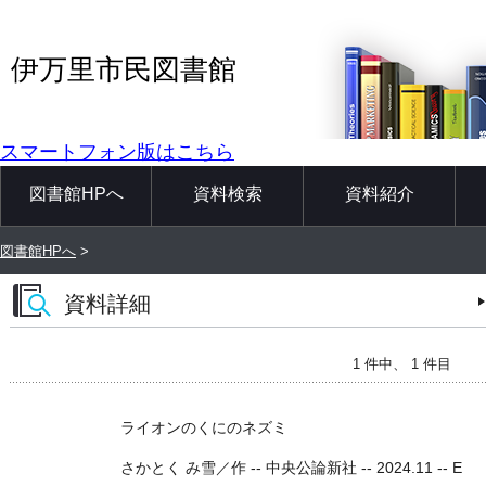
伊万里市民図書館
スマートフォン版はこちら
図書館HPへ
資料検索
資料紹介
図書館HPへ
>
資料詳細
1 件中、 1 件目
ライオンのくにのネズミ
さかとく み雪／作 -- 中央公論新社 -- 2024.11 -- E