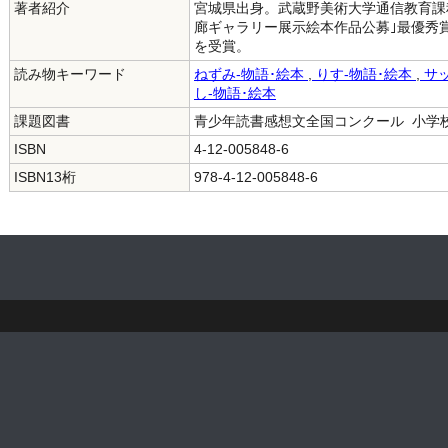
著者紹介
宮城県出身。武蔵野美術大学通信教育課
廊ギャラリー展示絵本作品公募｣最優秀賞、SHI
を受賞。
読み物キーワード
ねずみ-物語･絵本
,
りす-物語･絵本
,
サッ
し-物語･絵本
課題図書
青少年読書感想文全国コンクール 小学校低
ISBN
4-12-005848-6
ISBN13桁
978-4-12-005848-6