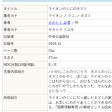
タイトル
ライオンのくにのネズミ
書名カナ
ライオン ノ クニ ノ ネズミ
著者
さかとく み雪
／作
著者カナ
サカトク ミユキ
出版者
中央公論新社
出版年
2024.11
ページ数
31p
大きさ
27cm
NDC分類(10版/9版)
E／E
児童内容紹介
パパのしごとのつごうで、ネズミのくに
ネズミのかぞく。ぼくは、ライオンのく
ごはわからないし、おひるごはんのじか
にちがいやでしかたなかった。そんなあ
とになって…。
内容紹介
ライオンのくにに引っ越したネズミの家
は、お互いにわかりあうことができるのか
も、｢国際理解教育｣の教材としても読