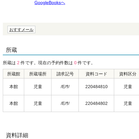
GoogleBooksへ
おすすメール
所蔵
所蔵は
2
件です。現在の予約件数は
0
件です。
所蔵館
所蔵場所
請求記号
資料コード
資料区分
本館
児童
/E/ｻ/
220484810
児童
本館
児童
/E/ｻ/
220484802
児童
資料詳細