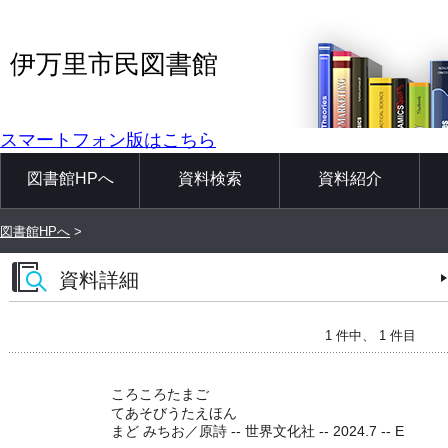
伊万里市民図書館
スマートフォン版はこちら
図書館HPへ
資料検索
資料紹介
図書館HPへ
>
資料詳細
1 件中、 1 件目
ころころたまご
てあそびうたえほん
まど みちお／原詩 -- 世界文化社 -- 2024.7 -- E