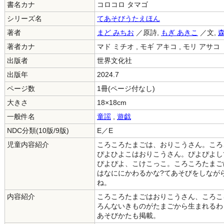
書名カナ
コロコロ タマゴ
シリーズ名
てあそびうたえほん
著者
まど みちお
／原詩,
もぎ あきこ
／文,
森
著者カナ
マド ミチオ , モギ アキコ , モリ アサコ
出版者
世界文化社
出版年
2024.7
ページ数
1冊(ページ付なし)
大きさ
18×18cm
一般件名
童謡
,
遊戯
NDC分類(10版/9版)
E／E
児童内容紹介
ころころたまごは、おりこうさん。ころ
ぴよひよこはおりこうさん。ぴよぴよし
ぴよぴよ、こけこっこ。ころころたまご
はなににかわるかな?てあそびをしなが
ね。
内容紹介
ころころたまごはおりこうさん、ころこ
ろんないきものがたまごから生まれるわ
あそびかたも掲載。