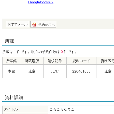
GoogleBooksへ
おすすメール
予約かごへ
所蔵
所蔵は
1
件です。現在の予約件数は
0
件です。
所蔵館
所蔵場所
請求記号
資料コード
資料区
本館
児童
/E/ﾓ/
220461636
児童
資料詳細
タイトル
ころころたまご