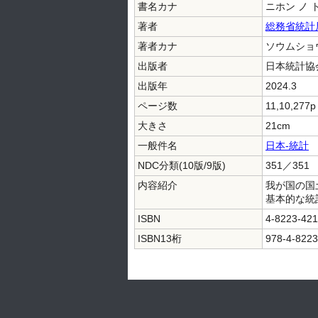
書名カナ
ニホン ノ 
著者
総務省統計
著者カナ
ソウムショ
出版者
日本統計協
出版年
2024.3
ページ数
11,10,277p
大きさ
21cm
一般件名
日本-統計
NDC分類(10版/9版)
351／351
内容紹介
我が国の国
基本的な統
ISBN
4-8223-421
ISBN13桁
978-4-8223