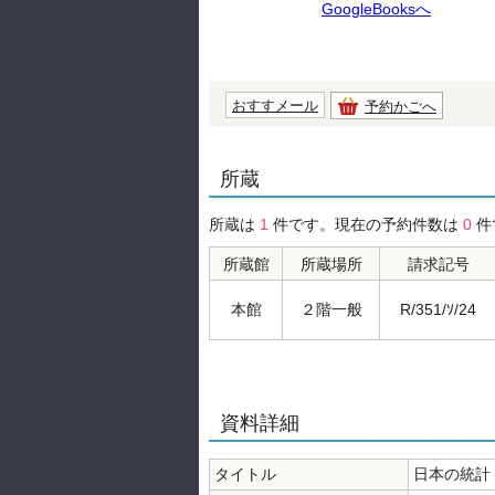
GoogleBooksへ
おすすメール
予約かごへ
所蔵
所蔵は
1
件です。現在の予約件数は
0
件
所蔵館
所蔵場所
請求記号
本館
２階一般
R/351/ｿ/24
資料詳細
タイトル
日本の統計 