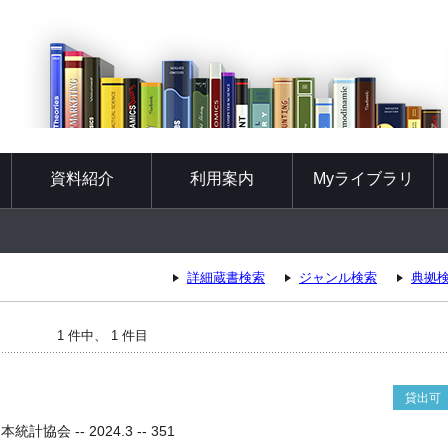
資料紹介
利用案内
Myライブラリ
詳細蔵書検索
ジャンル検索
典拠
1 件中、 1 件目
貸出可
協会 -- 2024.3 -- 351