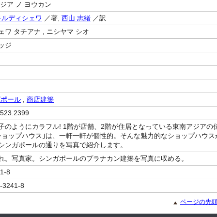
ジア ノ ヨウカン
キルディシェワ
／著,
西山 志緒
／訳
ワ タチアナ , ニシヤマ シオ
ッジ
ガポール
,
商店建築
523.2399
子のようにカラフル! 1階が店舗、2階が住居となっている東南アジアの
ショップハウス｣は、一軒一軒が個性的。そんな魅力的なショップハウス
シンガポールの通りを写真で紹介します。
れ。写真家。シンガポールのプラナカン建築を写真に収める。
1-8
-3241-8
ページの先