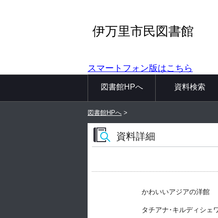
伊万里市民図書館
スマートフォン版はこちら
図書館HPへ
資料検索
図書館HPへ
>
資料詳細
かわいいアジアの洋館
タチアナ･キルディシェワ／著 -