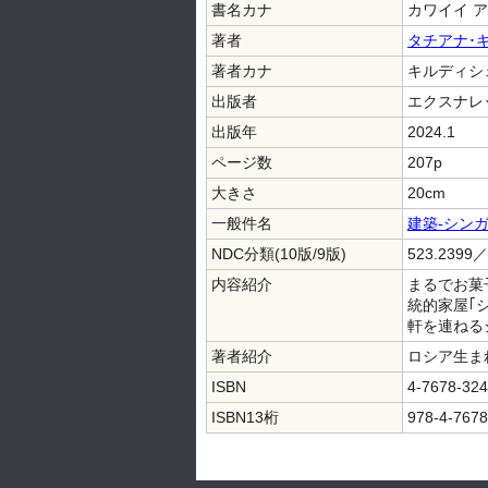
書名カナ
カワイイ ア
著者
タチアナ･
著者カナ
キルディシェ
出版者
エクスナレ
出版年
2024.1
ページ数
207p
大きさ
20cm
一般件名
建築-シン
NDC分類(10版/9版)
523.2399／
内容紹介
まるでお菓
統的家屋｢
軒を連ねる
著者紹介
ロシア生ま
ISBN
4-7678-324
ISBN13桁
978-4-7678