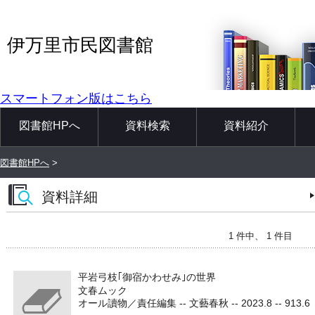
伊万里市民図書館
スマートフォン版はこちら
図書館HPへ
資料検索
資料紹介
図書館HPへ
>
資料詳細
1 件中、 1 件目
平岩弓枝｢御宿かわせみ｣の世界
文春ムック
オール讀物／責任編集 -- 文藝春秋 -- 2023.8 -- 913.6