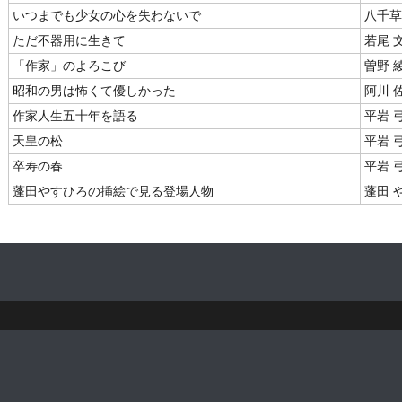
いつまでも少女の心を失わないで
八千草
ただ不器用に生きて
若尾 
「作家」のよろこび
曽野 
昭和の男は怖くて優しかった
阿川 
作家人生五十年を語る
平岩 
天皇の松
平岩 
卒寿の春
平岩 
蓬田やすひろの挿絵で見る登場人物
蓬田 