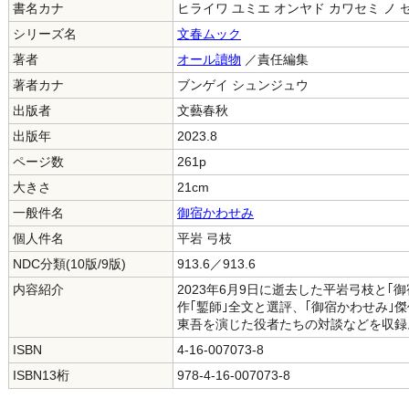
書名カナ
ヒライワ ユミエ オンヤド カワセミ ノ 
シリーズ名
文春ムック
著者
オール讀物
／責任編集
著者カナ
ブンゲイ シュンジュウ
出版者
文藝春秋
出版年
2023.8
ページ数
261p
大きさ
21cm
一般件名
御宿かわせみ
個人件名
平岩 弓枝
NDC分類(10版/9版)
913.6／913.6
内容紹介
2023年6月9日に逝去した平岩弓枝と
作｢鏨師｣全文と選評、｢御宿かわせみ｣
東吾を演じた役者たちの対談などを収録
ISBN
4-16-007073-8
ISBN13桁
978-4-16-007073-8