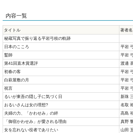
内容一覧
タイトル
著者名
秘蔵写真で振り返る平岩弓枝の軌跡
日本のこころ
平岩 
鏨師
平岩 
第41回直木賞選評
渡邊 
初春の客
平岩 
白萩屋敷の月
平岩 
祝言
平岩 
るいが東吾の隠し子に気づく日
新珠 
おるいさんは女の理想?
名取 
夫婦の力、「かわせみ」の絆
高島 
「御宿かわせみ」が愛される理由
真野 
女を忘れない役者でありたい
山田 