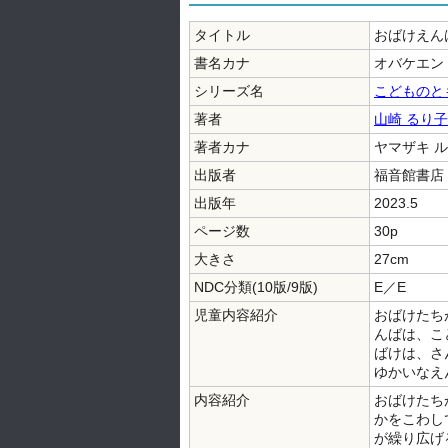
タイトル
おばけえん
書名カナ
オバケエン 
シリーズ名
こどものと
著者
山崎 るり子
著者カナ
ヤマザキ ル
出版者
福音館書店
出版年
2023.5
ページ数
30p
大きさ
27cm
NDC分類(10版/9版)
E／E
児童内容紹介
おばけたち
んばは、こ
ばけは、さ
ゆかいなえ
内容紹介
おばけたち
かをこわし
が繰り広げ