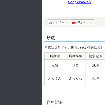
GoogleBooksへ
おすすメール
予約かごへ
所蔵
所蔵は
2
件です。現在の予約件数は
0
件
所蔵館
所蔵場所
請求記号
本館
児童
/E/ｲ/
ぶっくん
ぶっくん
/E/ｲ/
資料詳細