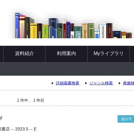
資料紹介
利用案内
Myライブラリ
詳細蔵書検索
ジャンル検索
典拠
1 件中、 1 件目
す
貸出可
-- 2023.5 -- E