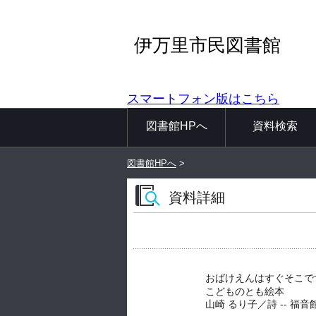
伊万里市民図書館
スマートフォン版はこちら
図書館HPへ
資料検索
図書館HPへ
>
資料詳細
おばけえんはすぐそこで
こどものとも絵本
山崎 るり子／詩 -- 福音館書店 