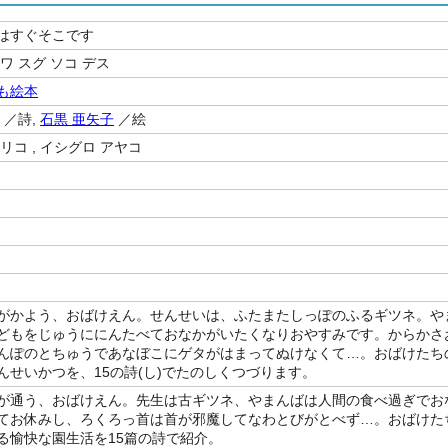
はすぐそこです
ワ スグ ソコ デス
も絵本
／詩,
石黒 亜矢子
／絵
リコ , イシグロ アヤコ
がかよう、おばけえん。せんせいは、ふたまたしっぽのふるギツネ。や
どもをじゅうににんたべておなかがいたくなりおやすみです。からかさ
んぽのとちゅうであなぼこにゲタがはまってぬけなくて…。おばけたち
んせいかつを、15の詩(し)でたのしくつづります。
が通う、おばけえん。先生は古ギツネ、やまんばは人間の食べ過ぎでお
てお休みし、ろくろっ首は首が邪魔してなわとびがとべず…。おばけた
る愉快な園生活を15篇の詩で紹介。