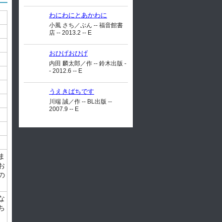
わにわにとあかわに
小風 さち／ぶん -- 福音館書
店 -- 2013.2 -- E
おひげおひげ
内田 麟太郎／作 -- 鈴木出版 -
- 2012.6 -- E
うえきばちです
川端 誠／作 -- BL出版 --
2007.9 -- E
ま
お
の
な
ち