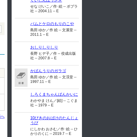
くいしんぼうさぎ
せな けいこ／作･絵 -- ポプラ
社 -- 2004.11 -- E
バムとケロのもりのこや
島田 ゆか／作 絵 -- 文溪堂 --
2011.1 -- E
おしりしりしり
長野 ヒデ子／作 -- 佼成出版
社 -- 2007.8 -- E
かばんうりのガラゴ
島田 ゆか／作 絵 -- 文渓堂 --
1997.11 -- E
しろくまちゃんぱんかいに
わかやま けん／[絵] -- こぐま
社 -- 1979 -- E
頭へ
10ぴきのおばけのたんじょ
うび
にしかわ おさむ／作･絵 -- ひ
かりのくに -- 2019.7 -- E