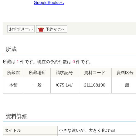
GoogleBooksへ
おすすメール
予約かごへ
所蔵
所蔵は
1
件です。現在の予約件数は
0
件です。
所蔵館
所蔵場所
請求記号
資料コード
資料区分
本館
一般
/675.1/ｷ/
211168190
一般
資料詳細
タイトル
小さな違いが、大きく化ける!