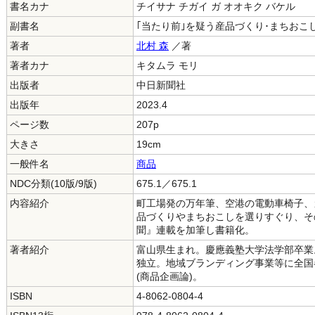
書名カナ
チイサナ チガイ ガ オオキク バケル
副書名
｢当たり前｣を疑う産品づくり･まちおこ
著者
北村 森
／著
著者カナ
キタムラ モリ
出版者
中日新聞社
出版年
2023.4
ページ数
207p
大きさ
19cm
一般件名
商品
NDC分類(10版/9版)
675.1／675.1
内容紹介
町工場発の万年筆、空港の電動車椅子、
品づくりやまちおこしを選りすぐり、そ
聞』連載を加筆し書籍化。
著者紹介
富山県生まれ。慶應義塾大学法学部卒業
独立。地域ブランディング事業等に全国
(商品企画論)。
ISBN
4-8062-0804-4