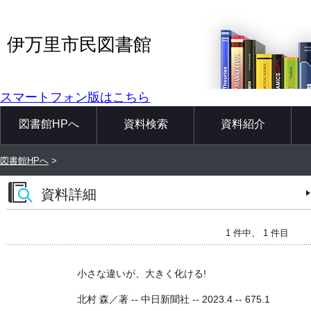
伊万里市民図書館
スマートフォン版はこちら
図書館HPへ
資料検索
資料紹介
図書館HPへ
>
資料詳細
1 件中、 1 件目
小さな違いが、大きく化ける!
北村 森／著 -- 中日新聞社 -- 2023.4 -- 675.1