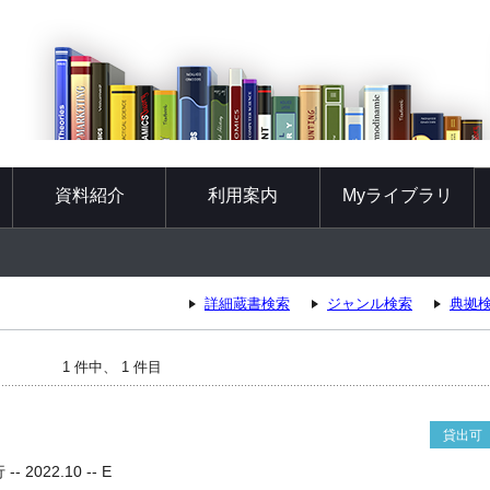
資料紹介
利用案内
Myライブラリ
詳細蔵書検索
ジャンル検索
典拠
1 件中、 1 件目
貸出可
 2022.10 -- E