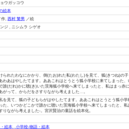
ショウガッコウ
の絵本
作,
西村 繁男
／絵
ンジ , ニシムラ シゲオ
けられたわなにかかり、倒(たお)れた私(わたし)を見て、狐(きつね)の子
あわあはやしたてます。ああこれはとうとう狐小学校に来てしまった、
で誰(だれ)かに聴(き)いた茨海狐小学校へ来てしまったと、私はまっ赤
あがって、からだをさすりながら考えました…。
私を見て、狐の子どもらがはやしたてます。ああこれはとうとう狐小学
った、いつかどこかで誰かに聴いた茨海狐小学校へ来てしまったと、私
すりながら考えました-。宮沢賢治の童話を絵本化。
語・絵本
,
小学校-物語・絵本