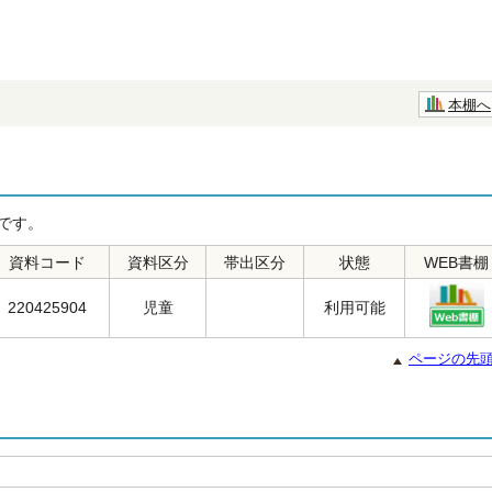
本棚へ
です。
資料コード
資料区分
帯出区分
状態
WEB書棚
220425904
児童
利用可能
ページの先