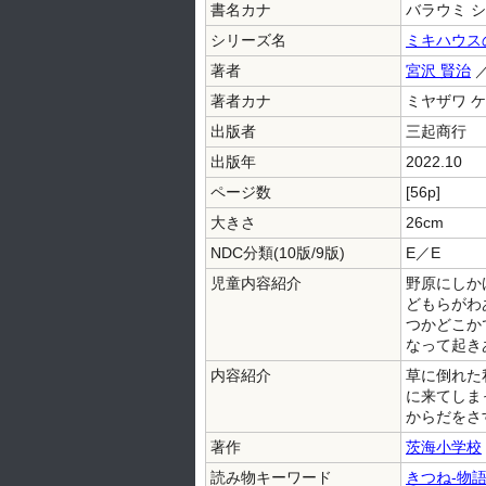
書名カナ
バラウミ 
シリーズ名
ミキハウス
著者
宮沢 賢治
／
著者カナ
ミヤザワ ケ
出版者
三起商行
出版年
2022.10
ページ数
[56p]
大きさ
26cm
NDC分類(10版/9版)
E／E
児童内容紹介
野原にしか
どもらがわ
つかどこか
なって起き
内容紹介
草に倒れた
に来てしま
からだをさ
著作
茨海小学校
読み物キーワード
きつね-物