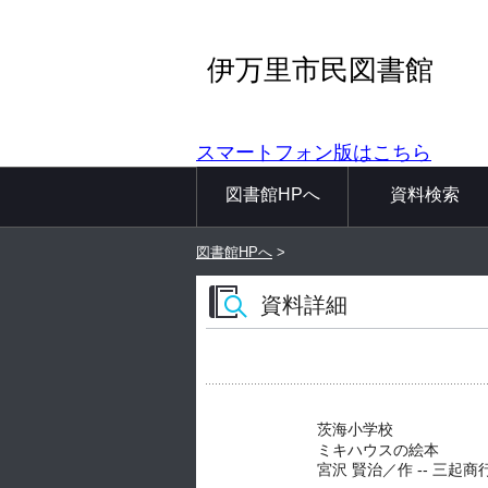
伊万里市民図書館
スマートフォン版はこちら
図書館HPへ
資料検索
図書館HPへ
>
資料詳細
茨海小学校
ミキハウスの絵本
宮沢 賢治／作 -- 三起商行 --