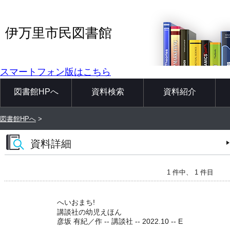
伊万里市民図書館
スマートフォン版はこちら
図書館HPへ
資料検索
資料紹介
図書館HPへ
>
資料詳細
1 件中、 1 件目
へいおまち!
講談社の幼児えほん
彦坂 有紀／作 -- 講談社 -- 2022.10 -- E