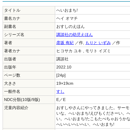
タイトル
へいおまち!
書名カナ
ヘイ オマチ
副書名
おすしのえほん
シリーズ名
講談社の幼児えほん
著者
彦坂 有紀
／作,
もりと いずみ
／作
著者カナ
ヒコサカ ユキ , モリト イズミ
出版者
講談社
出版年
2022.10
ページ数
[24p]
大きさ
19×19cm
一般件名
すし
NDC分類(10版/9版)
E／E
児童内容紹介
おすしやさんにやってきました。サーモ
いな。へいおまち!えびもくださーい。
い。へいおまち!たこもたべちゃおうかな
へいへいへいへい、へいおまち!