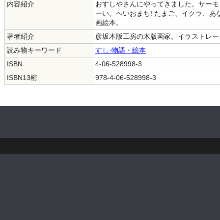
内容紹介
おすしやさんにやってきました。サーモ
ーい。へいおまち! たまご、イクラ、あ
画絵本。
著者紹介
彦坂木版工房の木版画家。イラストレー
読み物キーワード
すし-物語・絵本
ISBN
4-06-528998-3
ISBN13桁
978-4-06-528998-3