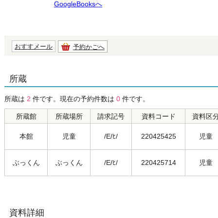
GoogleBooksへ
おすすメール
予約かごへ
所蔵
所蔵は
2
件です。現在の予約件数は
0
件です。
所蔵館
所蔵場所
請求記号
資料コード
資料区
本館
児童
/E/ﾋ/
220425425
児童
ぶっくん
ぶっくん
/E/ﾋ/
220425714
児童
資料詳細