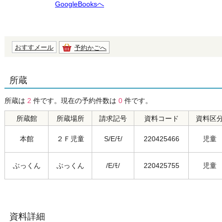
GoogleBooksへ
おすすメール
予約かごへ
所蔵
所蔵は
2
件です。現在の予約件数は
0
件です。
所蔵館
所蔵場所
請求記号
資料コード
資料区
本館
２Ｆ児童
S/E/ﾓ/
220425466
児童
ぶっくん
ぶっくん
/E/ﾓ/
220425755
児童
資料詳細