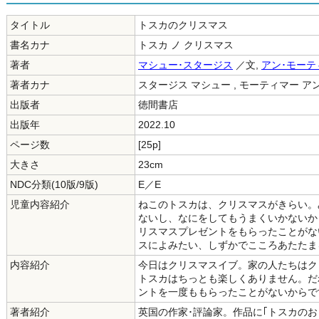
タイトル
トスカのクリスマス
書名カナ
トスカ ノ クリスマス
著者
マシュー･スタージス
／文,
アン･モーテ
著者カナ
スタージス マシュー , モーティマー アン
出版者
徳間書店
出版年
2022.10
ページ数
[25p]
大きさ
23cm
NDC分類(10版/9版)
E／E
児童内容紹介
ねこのトスカは、クリスマスがきらい。
ないし、なにをしてもうまくいかないか
リスマスプレゼントをもらったことがな
スによみたい、しずかでこころあたたま
内容紹介
今日はクリスマスイブ。家の人たちはク
トスカはちっとも楽しくありません。だ
ントを一度ももらったことがないからで
著者紹介
英国の作家･評論家。作品に｢トスカのお