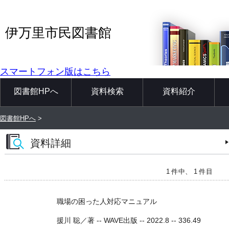
伊万里市民図書館
スマートフォン版はこちら
図書館HPへ
資料検索
資料紹介
図書館HPへ
>
資料詳細
1 件中、 1 件目
職場の困った人対応マニュアル
援川 聡／著 -- WAVE出版 -- 2022.8 -- 336.49