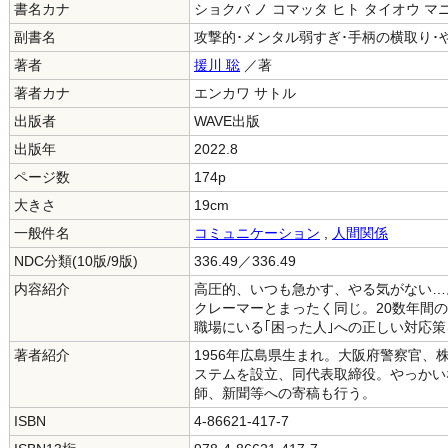
書名カナ
ショクバ ノ コマッタ ヒト タイオウ マ
副書名
攻撃的･メンタル弱すぎ･手柄の横取り･
著者
援川 聡
／著
著者カナ
エンカワ サトル
出版者
WAVE出版
出版年
2022.8
ページ数
174p
大きさ
19cm
一般件名
コミュニケーション
,
人間関係
NDC分類(10版/9版)
336.49／336.49
内容紹介
高圧的、いつも急かす、やる気がない…
クレーマーとまったく同じ。20数年間
職場にいる｢困った人｣への正しい対応
著者紹介
1956年広島県生まれ。大阪府警察官
ステムを設立、同代表取締役。やっかい
師、新聞等への寄稿も行う。
ISBN
4-86621-417-7