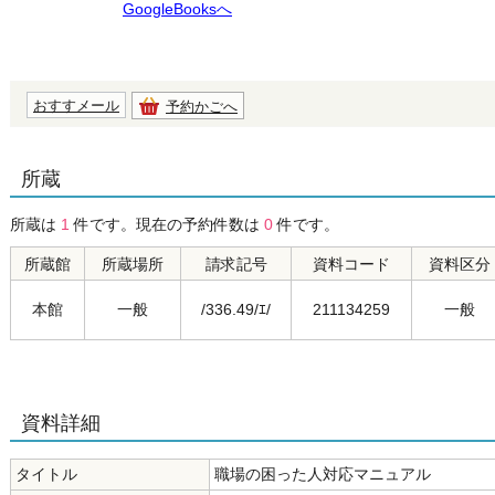
GoogleBooksへ
おすすメール
予約かごへ
所蔵
所蔵は
1
件です。現在の予約件数は
0
件です。
所蔵館
所蔵場所
請求記号
資料コード
資料区分
本館
一般
/336.49/ｴ/
211134259
一般
資料詳細
タイトル
職場の困った人対応マニュアル