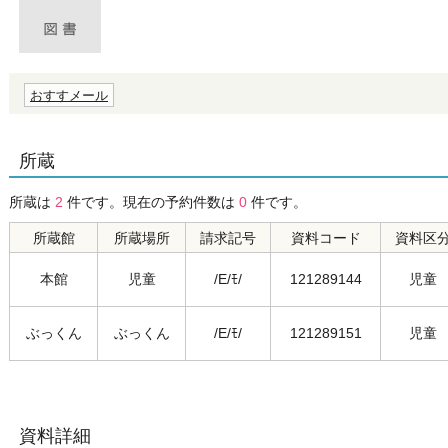
おすすメール
所蔵
所蔵は
2
件です。現在の予約件数は
0
件です。
所蔵館
所蔵場所
請求記号
資料コード
資料区
本館
児童
/E/ﾓ/
121289144
児童
ぶっくん
ぶっくん
/E/ﾓ/
121289151
児童
資料詳細