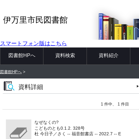
伊万里市民図書館
スマートフォン版はこちら
図書館HPへ
資料検索
資料紹介
図書館HPへ
>
資料詳細
1 件中、 1 件目
なぜなくの?
こどものとも0.1.2. 328号
杜 今日子／さく -- 福音館書店 -- 2022.7 -- E