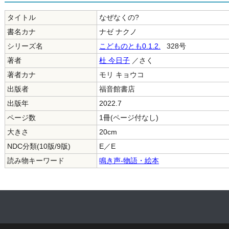
タイトル
なぜなくの?
書名カナ
ナゼ ナクノ
シリーズ名
こどものとも0.1.2.
328号
著者
杜 今日子
／さく
著者カナ
モリ キョウコ
出版者
福音館書店
出版年
2022.7
ページ数
1冊(ページ付なし)
大きさ
20cm
NDC分類(10版/9版)
E／E
読み物キーワード
鳴き声-物語・絵本