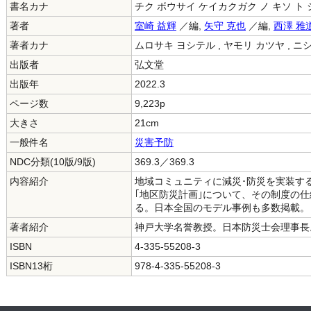
書名カナ
チク ボウサイ ケイカクガク ノ キソ ト
著者
室崎 益輝
／編,
矢守 克也
／編,
西澤 雅
著者カナ
ムロサキ ヨシテル , ヤモリ カツヤ , ニ
出版者
弘文堂
出版年
2022.3
ページ数
9,223p
大きさ
21cm
一般件名
災害予防
NDC分類(10版/9版)
369.3／369.3
内容紹介
地域コミュニティに減災･防災を実装す
｢地区防災計画｣について、その制度の
る。日本全国のモデル事例も多数掲載。
著者紹介
神戸大学名誉教授。日本防災士会理事長
ISBN
4-335-55208-3
ISBN13桁
978-4-335-55208-3