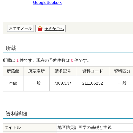
GoogleBooksへ
おすすメール
予約かごへ
所蔵
所蔵は
1
件です。現在の予約件数は
0
件です。
所蔵館
所蔵場所
請求記号
資料コード
資料区分
本館
一般
/369.3/ﾁ/
211106232
一般
資料詳細
タイトル
地区防災計画学の基礎と実践