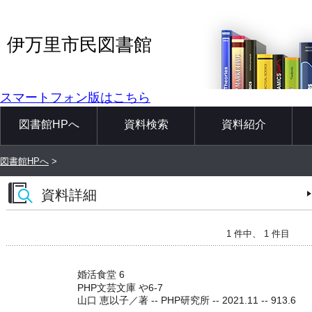
伊万里市民図書館
スマートフォン版はこちら
図書館HPへ
資料検索
資料紹介
図書館HPへ
>
資料詳細
1 件中、 1 件目
婚活食堂 6
PHP文芸文庫 や6-7
山口 恵以子／著 -- PHP研究所 -- 2021.11 -- 913.6