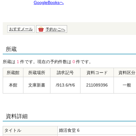
GoogleBooksへ
おすすメール
予約かごへ
所蔵
所蔵は
1
件です。現在の予約件数は
0
件です。
所蔵館
所蔵場所
請求記号
資料コード
資料区分
本館
文庫新書
/913.6/ﾔ/6
211089396
一般
資料詳細
タイトル
婚活食堂 6