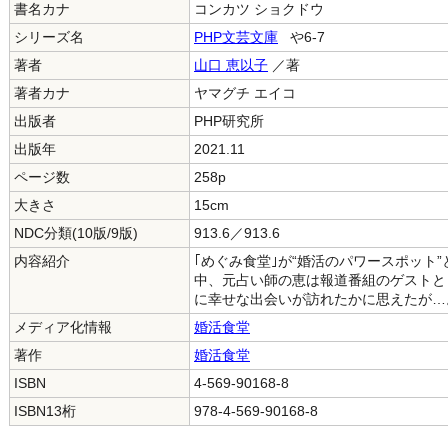
書名カナ
コンカツ ショクドウ
シリーズ名
PHP文芸文庫
や6-7
著者
山口 恵以子
／著
著者カナ
ヤマグチ エイコ
出版者
PHP研究所
出版年
2021.11
ページ数
258p
大きさ
15cm
NDC分類(10版/9版)
913.6／913.6
内容紹介
｢めぐみ食堂｣が“婚活のパワースポット
中、元占い師の恵は報道番組のゲストと
に幸せな出会いが訪れたかに思えたが…
メディア化情報
婚活食堂
著作
婚活食堂
ISBN
4-569-90168-8
ISBN13桁
978-4-569-90168-8