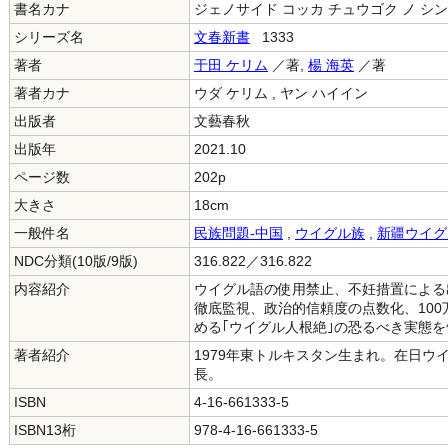
書名カナ
ジェノサイド コッカ チュウゴク ノ シ
シリーズ名
文春新書
1333
著者
于田 ケリム
／著,
楊 海英
／著
著者カナ
ウダ ケリム , ヤン ハイイン
出版者
文藝春秋
出版年
2021.10
ページ数
202p
大きさ
18cm
一般件名
民族問題-中国
,
ウイグル族
,
新疆ウイグ
NDC分類(10版/9版)
316.822／316.822
内容紹介
ウイグル語の使用禁止、不妊措置による出
徹底監視、政治的信頼度の点数化、10
める｢ウイグル人根絶｣の恐るべき実態
著者紹介
1979年東トルキスタン生まれ。在日
長。
ISBN
4-16-661333-5
ISBN13桁
978-4-16-661333-5