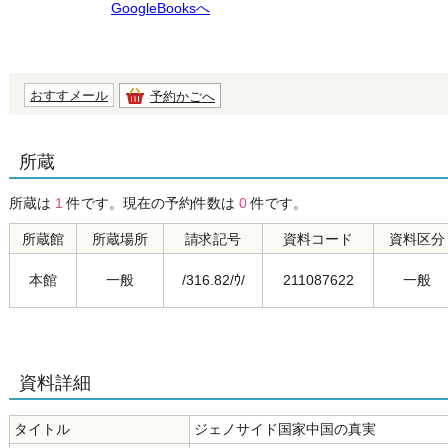
GoogleBooksへ
おすすメール
予約かごへ
所蔵
所蔵は
1
件です。現在の予約件数は
0
件です。
所蔵館
所蔵場所
請求記号
資料コード
資料区分
本館
一般
/316.82/ｳ/
211087622
一般
資料詳細
タイトル
ジェノサイド国家中国の真実