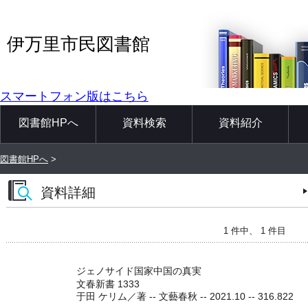
伊万里市民図書館
スマートフォン版はこちら
図書館HPへ
資料検索
資料紹介
図書館HPへ
>
資料詳細
1 件中、 1 件目
ジェノサイド国家中国の真実
文春新書 1333
于田 ケリム／著 -- 文藝春秋 -- 2021.10 -- 316.822