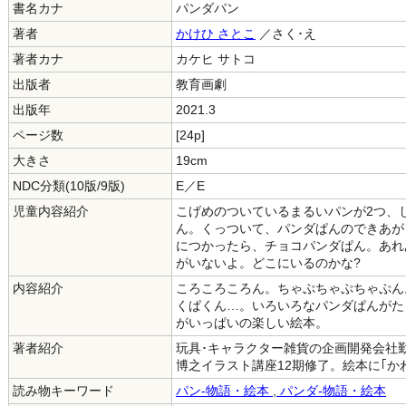
書名カナ
パンダパン
著者
かけひ さとこ
／さく･え
著者カナ
カケヒ サトコ
出版者
教育画劇
出版年
2021.3
ページ数
[24p]
大きさ
19cm
NDC分類(10版/9版)
E／E
児童内容紹介
こげめのついているまるいパンが2つ、
ん。くっついて、パンダぱんのできあが
につかったら、チョコパンダぱん。あれ
がいないよ。どこにいるのかな?
内容紹介
ころころころん。ちゃぷちゃぷちゃぷん
くぱくん…。いろいろなパンダぱんがた
がいっぱいの楽しい絵本。
著者紹介
玩具･キャラクター雑貨の企画開発会社
博之イラスト講座12期修了。絵本に｢か
読み物キーワード
パン-物語・絵本
,
パンダ-物語・絵本