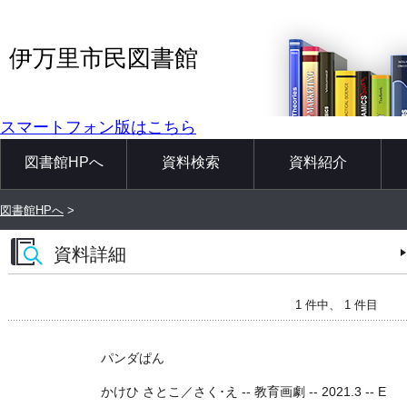
伊万里市民図書館
スマートフォン版はこちら
図書館HPへ
資料検索
資料紹介
図書館HPへ
>
資料詳細
1 件中、 1 件目
パンダぱん
かけひ さとこ／さく･え -- 教育画劇 -- 2021.3 -- E