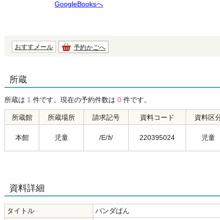
GoogleBooksへ
おすすメール
予約かごへ
所蔵
所蔵は
1
件です。現在の予約件数は
0
件です。
所蔵館
所蔵場所
請求記号
資料コード
資料区
本館
児童
/E/ｶ/
220395024
児童
資料詳細
タイトル
パンダぱん