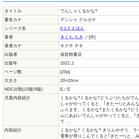
タイトル
でんしゃくるかな?
書名カナ
デンシャ クルカナ
シリーズ名
0.1.2.えほん
著者
きくち ちき
／[作]
著者カナ
キクチ チキ
出版者
福音館書店
出版年
2021.2
ページ数
[20p]
大きさ
20×20cm
NDC分類(10版/9版)
E／E
児童内容紹介
くるかな?くるかな?どうぶつたちがで
しゃがやってくると、｢きたー!｣とみん
ふります。くるかな?またくるかな?ど
ムにあおいでんしゃがやってくると、｢
て…。
内容紹介
くるかな? くるかな? きりんやぞう、
電車が滑りこんでくると｢きたー!｣と、