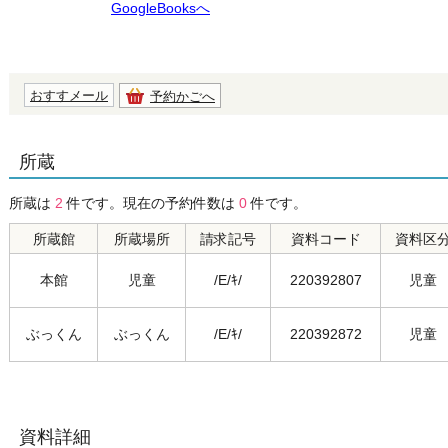
GoogleBooksへ
おすすメール
予約かごへ
所蔵
所蔵は
2
件です。現在の予約件数は
0
件です。
所蔵館
所蔵場所
請求記号
資料コード
資料区
本館
児童
/E/ｷ/
220392807
児童
ぶっくん
ぶっくん
/E/ｷ/
220392872
児童
資料詳細