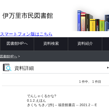
伊万里市民図書館
スマートフォン版はこちら
図書館HPへ
資料検索
資料紹介
図書館HPへ
>
資料詳細
1 件中、 1 件目
でんしゃくるかな?
0.1.2.えほん
きくち ちき／[作] -- 福音館書店 -- 2021.2 -- E