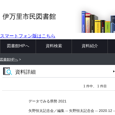
伊万里市民図書館
スマートフォン版はこちら
図書館HPへ
資料検索
資料紹介
図書館HPへ
>
資料詳細
1 件中、 1 件目
データでみる県勢 2021
矢野恒太記念会／編集 -- 矢野恒太記念会 -- 2020.12 --