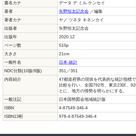
書名カナ
データ デ ミル ケンセイ
著者
矢野恒太記念会
／編集
著者カナ
ヤノ ツネタ キネンカイ
出版者
矢野恒太記念会
出版年
2020.12
ページ数
510p
大きさ
21cm
一般件名
日本-統計
NDC分類(10版/9版)
351／351
内容紹介
47都道府県の現状を代表的な統計指標
比較を行い、全国792市、東京23区、
とに、地方の情勢を明らかにする。
一般注記
日本国勢図会地域統計版
ISBN
4-87549-346-4
ISBN13桁
978-4-87549-346-4