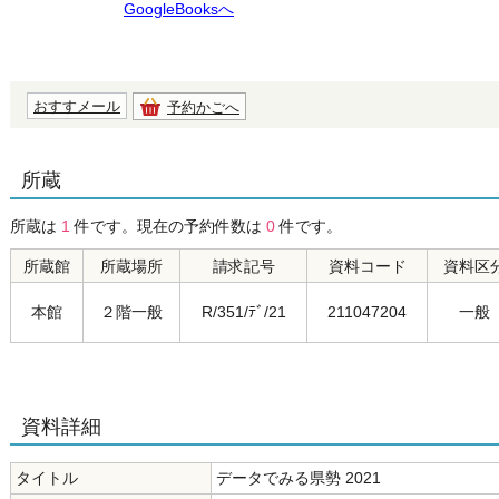
GoogleBooksへ
おすすメール
予約かごへ
所蔵
所蔵は
1
件です。現在の予約件数は
0
件です。
所蔵館
所蔵場所
請求記号
資料コード
資料区
本館
２階一般
R/351/ﾃﾞ/21
211047204
一般
資料詳細
タイトル
データでみる県勢 2021