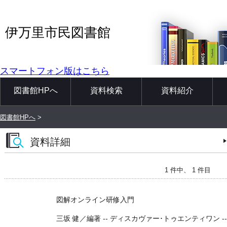
伊万里市民図書館
スマートフォン版はこちら
図書館HPへ
資料検索
資料紹介
図書館HPへ
>
資料詳細
1 件中、 1 件目
図解オンライン研修入門
三坂 健／編著 -- ディスカヴァー･トゥエンティワン -- 2020