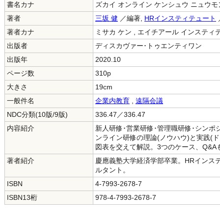
書名カナ
ズカイ オンライン ケンシュウ ニュウモ
著者
三坂 健
／編著,
HRインスティテュート
著者カナ
ミサカ ケン , エイチアール インスティ
出版者
ディスカヴァー･トゥエンティワン
出版年
2020.10
ページ数
310p
大きさ
19cm
一般件名
企業内教育
,
遠隔会議
NDC分類(10版/9版)
336.47／336.47
内容紹介
新人研修･営業研修･管理職研修･シン
ンライン研修の理論(ノウハウ)と実践(ド
図表を交えて解説。3つのケース、Q&A
著者紹介
慶應義塾大学経済学部卒業。HRインス
ルタント。
ISBN
4-7993-2678-7
ISBN13桁
978-4-7993-2678-7