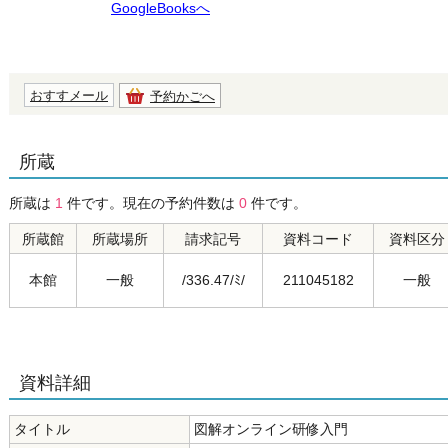
GoogleBooksへ
おすすメール
予約かごへ
所蔵
所蔵は
1
件です。現在の予約件数は
0
件です。
所蔵館
所蔵場所
請求記号
資料コード
資料区分
本館
一般
/336.47/ﾐ/
211045182
一般
資料詳細
タイトル
図解オンライン研修入門