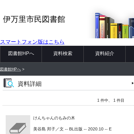
伊万里市民図書館
スマートフォン版はこちら
図書館HPへ
資料検索
資料紹介
図書館HPへ
>
資料詳細
1 件中、 1 件目
けんちゃんのもみの木
美谷島 邦子／文 -- BL出版 -- 2020.10 -- E