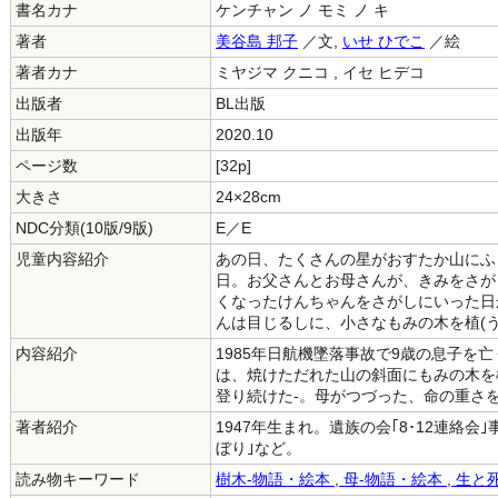
書名カナ
ケンチャン ノ モミ ノ キ
著者
美谷島 邦子
／文,
いせ ひでこ
／絵
著者カナ
ミヤジマ クニコ , イセ ヒデコ
出版者
BL出版
出版年
2020.10
ページ数
[32p]
大きさ
24×28cm
NDC分類(10版/9版)
E／E
児童内容紹介
あの日、たくさんの星がおすたか山にふ
日。お父さんとお母さんが、きみをさが
くなったけんちゃんをさがしにいった日
んは目じるしに、小さなもみの木を植(
内容紹介
1985年日航機墜落事故で9歳の息子を
は、焼けただれた山の斜面にもみの木を
登り続けた-。母がつづった、命の重さ
著者紹介
1947年生まれ。遺族の会｢8･12連絡
ぼり｣など。
読み物キーワード
樹木-物語・絵本
,
母-物語・絵本
,
生と死