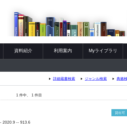
資料紹介
利用案内
Myライブラリ
詳細蔵書検索
ジャンル検索
典拠
1 件中、 1 件目
貸出可
020.9 -- 913.6