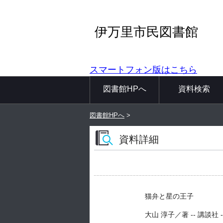
伊万里市民図書館
スマートフォン版はこちら
図書館HPへ
資料検索
図書館HPへ
>
資料詳細
猫弁と星の王子
大山 淳子／著 -- 講談社 -- 2