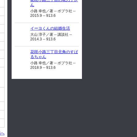
ん
小路 幸也／著 -- ポプラ社 --
2015.9 -- 913.6
イーヨくんの結婚生活
大山 淳子／著 -- 講談社 --
2014.3 -- 913.6
花咲小路三丁目北角のすば
るちゃん
小路 幸也／著 -- ポプラ社 --
2018.9 -- 913.6
頭へ