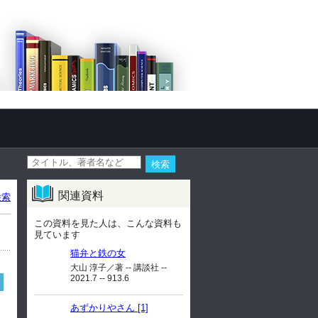
関連資料
検索
この資料を見た人は、こんな資料も
見ています
猫弁と鉄の女
大山 淳子／著 -- 講談社 --
2021.7 -- 913.6
あずかりやさん [1]