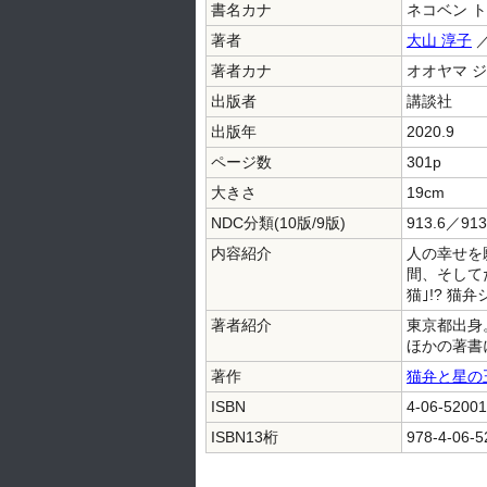
書名カナ
ネコベン ト
著者
大山 淳子
著者カナ
オオヤマ 
出版者
講談社
出版年
2020.9
ページ数
301p
大きさ
19cm
NDC分類(10版/9版)
913.6／913
内容紹介
人の幸せを
間、そして
猫｣!? 
著者紹介
東京都出身
ほかの著書
著作
猫弁と星の
ISBN
4-06-52001
ISBN13桁
978-4-06-5