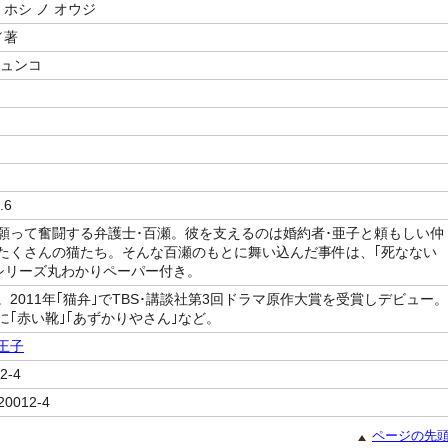
 ホシ ノ オウジ
／著
ジュンコ
.6
願って奮闘する弁護士･百瀬。彼を支えるのは婚約者･亜子と頼もしい仲
たくさんの猫たち。そんな百瀬のもとに舞い込んだ事件は、｢死なない
猫弁シリーズ丸わかりペーパー付き。
。2011年｢猫弁｣でTBS･講談社第3回ドラマ原作大賞を受賞しデビュー。
に｢赤い靴｣｢あずかりやさん｣など。
王子
2-4
20012-4
ページの先