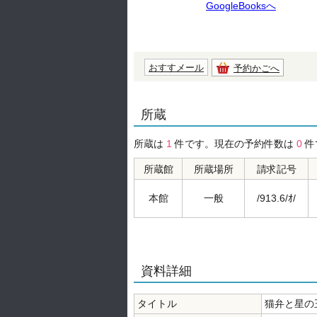
GoogleBooksへ
おすすメール
予約かごへ
所蔵
所蔵は
1
件です。現在の予約件数は
0
件
所蔵館
所蔵場所
請求記号
本館
一般
/913.6/ｵ/
資料詳細
タイトル
猫弁と星の