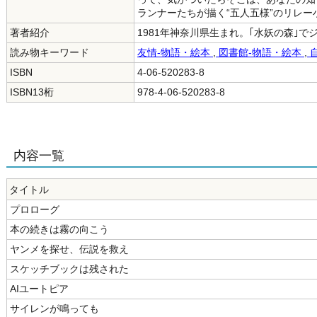
ランナーたちが描く“五人五様”のリレー
著者紹介
1981年神奈川県生まれ。｢水妖の森｣
読み物キーワード
友情-物語・絵本
,
図書館-物語・絵本
,
自
ISBN
4-06-520283-8
ISBN13桁
978-4-06-520283-8
内容一覧
タイトル
プロローグ
本の続きは霧の向こう
ヤンメを探せ、伝説を救え
スケッチブックは残された
AIユートピア
サイレンが鳴っても