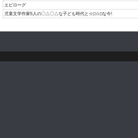
エピローグ
児童文学作家5人の〇△〇△な子ども時代と☆□☆□な今!