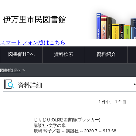
伊万里市民図書館
スマートフォン版はこちら
図書館HPへ
資料検索
資料紹介
図書館HPへ
>
資料詳細
1 件中、 1 件目
じりじりの移動図書館(ブックカー)
講談社･文学の扉
廣嶋 玲子／著 -- 講談社 -- 2020.7 -- 913.68