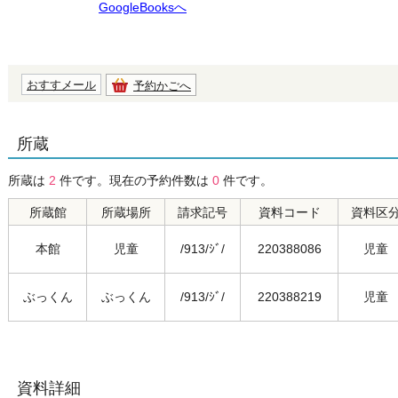
GoogleBooksへ
おすすメール
予約かごへ
所蔵
所蔵は
2
件です。現在の予約件数は
0
件です。
所蔵館
所蔵場所
請求記号
資料コード
資料区
本館
児童
/913/ｼﾞ/
220388086
児童
ぶっくん
ぶっくん
/913/ｼﾞ/
220388219
児童
資料詳細