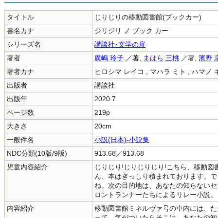
タイトル
じりじりの移動図書館(ブックカー)
書名カナ
ジリジリ ノ ブック カー
シリーズ名
講談社･文学の扉
著者
廣嶋 玲子
／著,
まはら 三桃
／著,
濱野 
著者カナ
ヒロシマ レイコ , マハラ ミト , ハマノ
出版者
講談社
出版年
2020.7
ページ数
219p
大きさ
20cm
一般件名
小説(日本)-小説集
NDC分類(10版/9版)
913.68／913.68
児童内容紹介
じりじり!じりじりじり!こちら、移動図
ん、本はぎっしり積まれております。で
ね。次の目的地は、あなたの知らないセ
ロントランナーたちによるリレー小説。
内容紹介
移動図書館ミネルヴァ号の車内には、た
って、気がついたらそこは、あなたの知