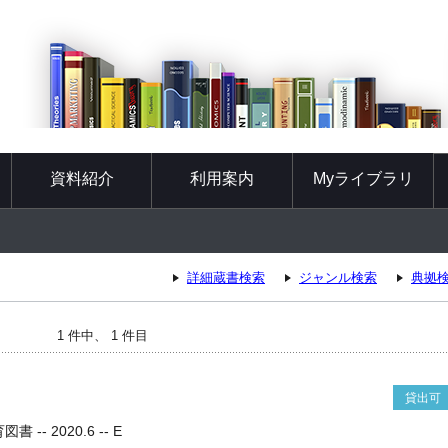
資料紹介
利用案内
Myライブラリ
詳細蔵書検索
ジャンル検索
典拠
1 件中、 1 件目
貸出可
-- 2020.6 -- E