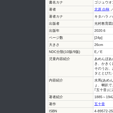
書名カナ
ゴジュウオ
著者
北原 白秋
／
著者カナ
キタハラ ハ
出版者
光村教育図
出版年
2020.6
ページ数
[24p]
大きさ
26cm
NDC分類(10版/9版)
E／E
児童内容紹介
あめんぼあ
き、かきく
そのうお、
タととびた
内容紹介
水馬(あめ
ょ、喇叭で
｢五十音｣
著者紹介
1885～
著作
五十音
ISBN
4-89572-25