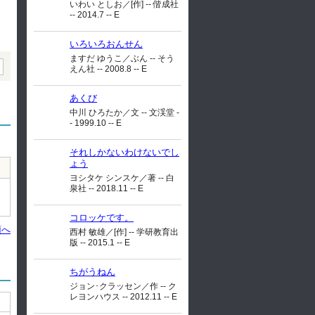
いわい としお／[作] -- 偕成社
-- 2014.7 -- E
いろいろおんせん
ますだ ゆうこ／ぶん -- そう
えん社 -- 2008.8 -- E
あくび
中川 ひろたか／文 -- 文渓堂 -
- 1999.10 -- E
それしかないわけないでし
ょう
ヨシタケ シンスケ／著 -- 白
泉社 -- 2018.11 -- E
コロッケです。
頭へ
西村 敏雄／[作] -- 学研教育出
版 -- 2015.1 -- E
ちがうねん
ジョン･クラッセン／作 -- ク
レヨンハウス -- 2012.11 -- E