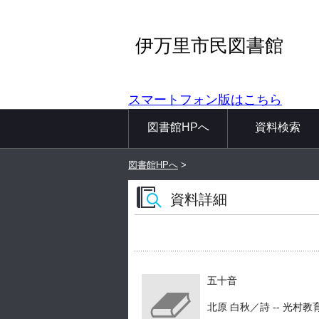
伊万里市民図書館
スマートフォン版はこちら
図書館HPへ
資料検索
図書館HPへ
>
資料詳細
五十音
北原 白秋／詩 -- 光村教育図書 