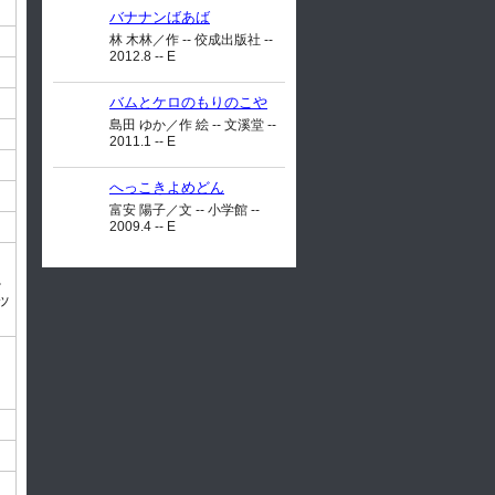
バナナンばあば
林 木林／作 -- 佼成出版社 --
2012.8 -- E
バムとケロのもりのこや
島田 ゆか／作 絵 -- 文溪堂 --
2011.1 -- E
へっこきよめどん
富安 陽子／文 -- 小学館 --
2009.4 -- E
。
ッ