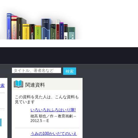
関連資料
検索
この資料を見た人は、こんな資料も
見ています
いろいろおふろはいり隊!
穂高 順也／作 -- 教育画劇 --
2012.5 -- E
うみの100かいだてのいえ