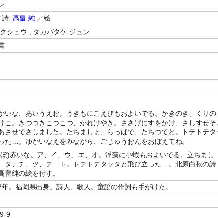
ン
詩,
高畠 純
／絵
クシュウ , タカバタケ ジュン
書
かいな、あいうえお。うきもにこえびもおよいでる。かきのき、くりの
けこ。きつつきこつこつ、かれけやき。ささげにすをかけ、さしすせそ
あさせでさしました。たちましょ、らっぱで、たちつてと。トテトテタ
った…。ゆかいなえをみながら、ごじゅうおんをおぼえてね。
んぼ)赤いな。ア、イ、ウ、エ、オ。浮藻に小蝦もおよいでる。立ちまし
、タ、チ、ツ、テ、ト。トテトテタッタと飛び立った…。北原白秋の詩
に高畠純の絵を付す。
1942年。福岡県出身。詩人、歌人。童謡の作詞も手がけた。
9-9