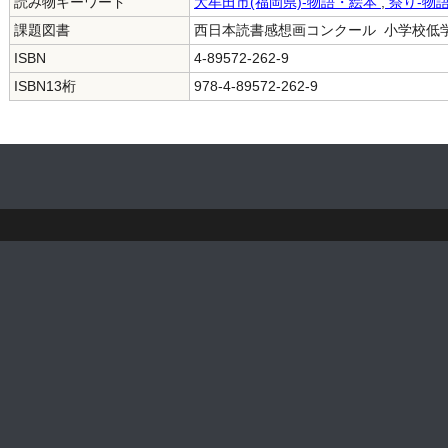
読み物キーワード
大牟田市(福岡県)-物語・絵本
,
祭り-物
課題図書
西日本読書感想画コンクール 小学校低学年
ISBN
4-89572-262-9
ISBN13桁
978-4-89572-262-9