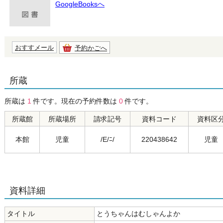
GoogleBooksへ
おすすメール
予約かごへ
所蔵
所蔵は
1
件です。現在の予約件数は
0
件です。
所蔵館
所蔵場所
請求記号
資料コード
資料区
本館
児童
/E/ﾆ/
220438642
児童
資料詳細
タイトル
とうちゃんはむしゃんよか