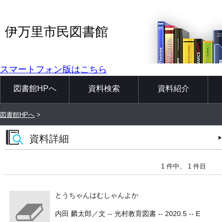
伊万里市民図書館
スマートフォン版はこちら
図書館HPへ
資料検索
資料紹介
図書館HPへ
>
資料詳細
1 件中、 1 件目
とうちゃんはむしゃんよか
内田 麟太郎／文 -- 光村教育図書 -- 2020.5 -- E