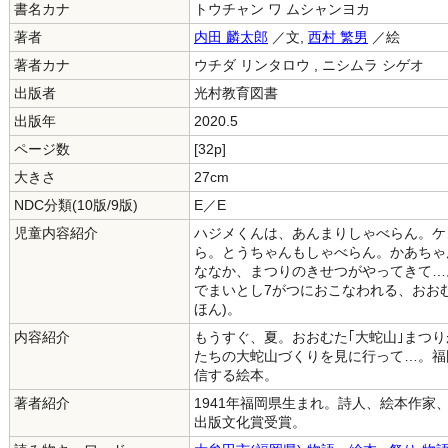
書名カナ
トウチャン ワ ムシャンヨカ
著者
内田 麟太郎
／文,
西村 繁男
／絵
著者カナ
ウチダ リンタロウ , ニシムラ シゲオ
出版者
光村教育図書
出版年
2020.5
ページ数
[32p]
大きさ
27cm
NDC分類(10版/9版)
E／E
児童内容紹介
ハジメくんは、あんまりしゃべらん。ケ
ら。とうちゃんもしゃべらん。かあちゃ
ななか、まつりのきせつがやってきて…
でまいとし7がつにおこなわれる、おおむ
ほん)。
内容紹介
もうすぐ、夏。おおむた｢大蛇山｣まつ
たちの大蛇山づくりを見に行って…。福
信する絵本。
著者紹介
1941年福岡県生まれ。詩人、絵本作家
出版文化賞受賞。