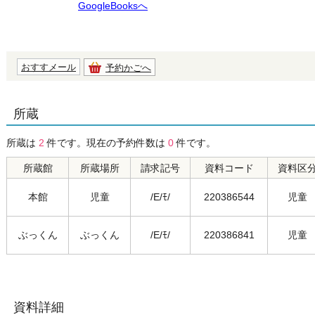
GoogleBooksへ
おすすメール
予約かごへ
所蔵
所蔵は
2
件です。現在の予約件数は
0
件です。
所蔵館
所蔵場所
請求記号
資料コード
資料区
本館
児童
/E/ﾓ/
220386544
児童
ぶっくん
ぶっくん
/E/ﾓ/
220386841
児童
資料詳細