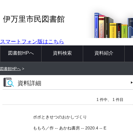
伊万里市民図書館
スマートフォン版はこちら
図書館HPへ
資料検索
資料紹介
図書館HPへ
>
資料詳細
1 件中、 1 件目
ポポときせつのおかしづくり
ももろ／作 -- あかね書房 -- 2020.4 -- E