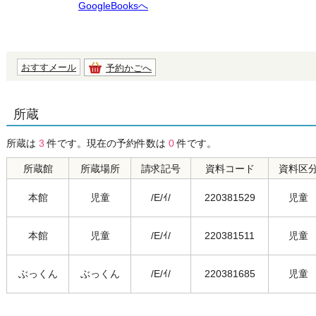
GoogleBooksへ
おすすメール
予約かごへ
所蔵
所蔵は
3
件です。現在の予約件数は
0
件です。
所蔵館
所蔵場所
請求記号
資料コード
資料区
本館
児童
/E/ｲ/
220381529
児童
本館
児童
/E/ｲ/
220381511
児童
ぶっくん
ぶっくん
/E/ｲ/
220381685
児童