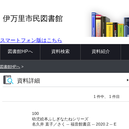
伊万里市民図書館
スマートフォン版はこちら
図書館HPへ
資料検索
資料紹介
図書館HPへ
>
資料詳細
1 件中、 1 件目
100
幼児絵本ふしぎなたねシリーズ
名久井 直子／さく -- 福音館書店 -- 2020.2 -- E