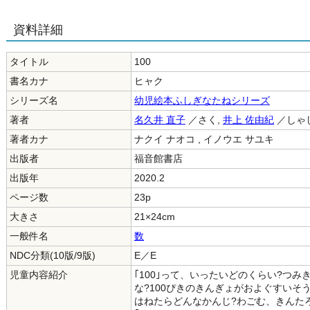
資料詳細
タイトル
100
書名カナ
ヒャク
シリーズ名
幼児絵本ふしぎなたねシリーズ
著者
名久井 直子
／さく,
井上 佐由紀
／しゃ
著者カナ
ナクイ ナオコ , イノウエ サユキ
出版者
福音館書店
出版年
2020.2
ページ数
23p
大きさ
21×24cm
一般件名
数
NDC分類(10版/9版)
E／E
児童内容紹介
｢100｣って、いったいどのくらい?つみ
な?100ぴきのきんぎょがおよぐすいそ
はねたらどんなかんじ?わごむ、きんた