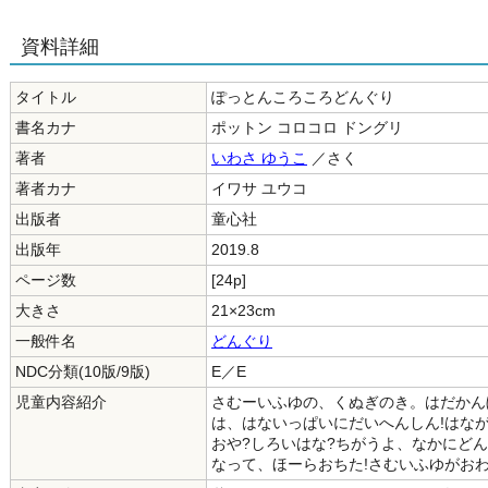
資料詳細
タイトル
ぽっとんころころどんぐり
書名カナ
ポットン コロコロ ドングリ
著者
いわさ ゆうこ
／さく
著者カナ
イワサ ユウコ
出版者
童心社
出版年
2019.8
ページ数
[24p]
大きさ
21×23cm
一般件名
どんぐり
NDC分類(10版/9版)
E／E
児童内容紹介
さむーいふゆの、くぬぎのき。はだかん
は、はないっぱいにだいへんしん!はな
おや?しろいはな?ちがうよ、なかにど
なって、ほーらおちた!さむいふゆがお