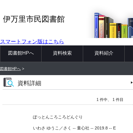
伊万里市民図書館
スマートフォン版はこちら
図書館HPへ
資料検索
資料紹介
図書館HPへ
>
資料詳細
1 件中、 1 件目
ぽっとんころころどんぐり
いわさ ゆうこ／さく -- 童心社 -- 2019.8 -- E