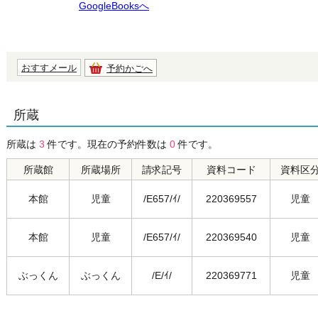
GoogleBooksへ
おすすメール
予約かごへ
所蔵
所蔵は
3
件です。現在の予約件数は
0
件です。
所蔵館
所蔵場所
請求記号
資料コード
資料区
本館
児童
/E657/ｲ/
220369557
児童
本館
児童
/E657/ｲ/
220369540
児童
ぶっくん
ぶっくん
/E/ｲ/
220369771
児童