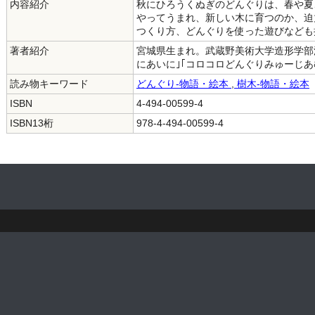
内容紹介
秋にひろうくぬぎのどんぐりは、春や夏
やってうまれ、新しい木に育つのか、迫
つくり方、どんぐりを使った遊びなども
著者紹介
宮城県生まれ。武蔵野美術大学造形学部
にあいに｣｢コロコロどんぐりみゅーじあ
読み物キーワード
どんぐり-物語・絵本
,
樹木-物語・絵本
ISBN
4-494-00599-4
ISBN13桁
978-4-494-00599-4