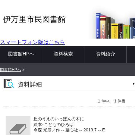
伊万里市民図書館
スマートフォン版はこちら
図書館HPへ
資料検索
資料紹介
図書館HPへ
>
資料詳細
1 件中、 1 件目
丘のうえのいっぽんの木に
絵本･こどものひろば
今森 光彦／作 -- 童心社 -- 2019.7 -- E