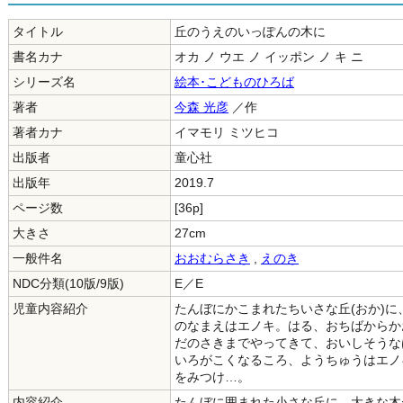
タイトル
丘のうえのいっぽんの木に
書名カナ
オカ ノ ウエ ノ イッポン ノ キ ニ
シリーズ名
絵本･こどものひろば
著者
今森 光彦
／作
著者カナ
イマモリ ミツヒコ
出版者
童心社
出版年
2019.7
ページ数
[36p]
大きさ
27cm
一般件名
おおむらさき
,
えのき
NDC分類(10版/9版)
E／E
児童内容紹介
たんぼにかこまれたちいさな丘(おか)に
のなまえはエノキ。はる、おちばからか
だのさきまでやってきて、おいしそうな
いろがこくなるころ、ようちゅうはエノ
をみつけ…。
内容紹介
たんぼに囲まれた小さな丘に、大きな木