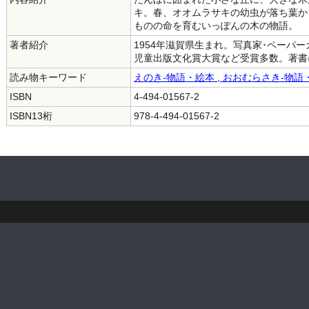
キ。春、オオムラサキの幼虫が落ち葉か
ものの命を育むいっぽんの木の物語。
著者紹介
1954年滋賀県生まれ。写真家･ペーパ
児童出版文化賞大賞など受賞多数。著書
読み物キーワード
えのき-物語・絵本
,
おおむらさき-物語
ISBN
4-494-01567-2
ISBN13桁
978-4-494-01567-2