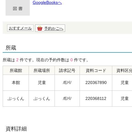
GoogleBooksへ
おすすメール
予約かごへ
所蔵
所蔵は
2
件です。現在の予約件数は
0
件です。
所蔵館
所蔵場所
請求記号
資料コード
資料区
本館
児童
/E/ｲ/
220367890
児童
ぶっくん
ぶっくん
/E/ｲ/
220368112
児童
資料詳細