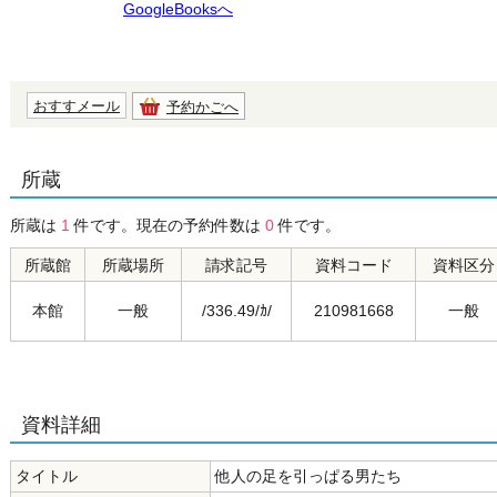
GoogleBooksへ
おすすメール
予約かごへ
所蔵
所蔵は
1
件です。現在の予約件数は
0
件です。
所蔵館
所蔵場所
請求記号
資料コード
資料区分
本館
一般
/336.49/ｶ/
210981668
一般
資料詳細
タイトル
他人の足を引っぱる男たち