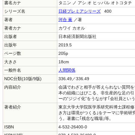
書名カナ
タニン ノ アシ オ ヒッパル オトコタチ
シリーズ名
日経プレミアシリーズ
400
著者
河合 薫
／著
著者カナ
カワイ カオル
出版者
日本経済新聞出版社
出版年
2019.5
ページ数
205p
大きさ
18cm
一般件名
人間関係
NDC分類(10版/9版)
336.49／336.49
内容紹介
会議でわざと相手が答えられない質問を
本の組織にはびこる、非生産的な足の引
ーの“ジジイ化”をうながす｢会社員とい
著者紹介
東京大学大学院医学系研究科博士課程修
き方は環境がつくる｣をテーマに学術研
う。著書に｢残念な職場｣等。
ISBN
4-532-26400-0