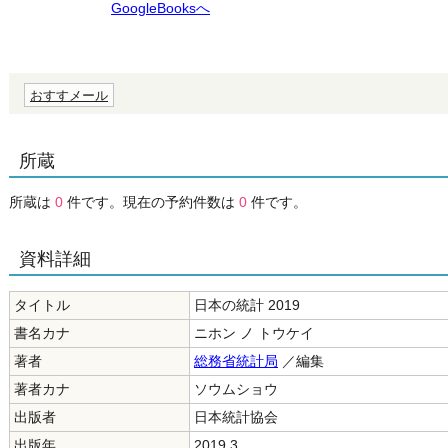
GoogleBooksへ
おすすメール
所蔵
所蔵は
0
件です。現在の予約件数は
0
件です。
資料詳細
タイトル
日本の統計 2019
書名カナ
ニホン ノ トウケイ
著者
総務省統計局
／編集
著者カナ
ソウムショウ
出版者
日本統計協会
出版年
2019.3