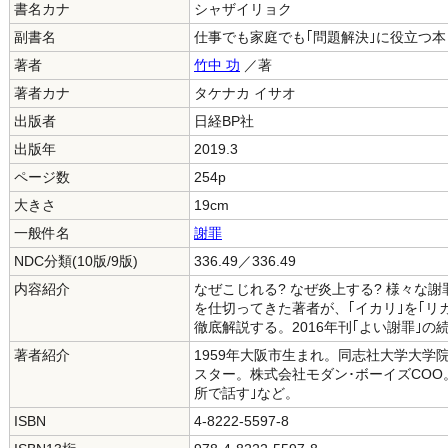
書名カナ
シャザイリョク
副書名
仕事でも家庭でも｢問題解決｣に役立つ本
著者
竹中 功
／著
著者カナ
タケナカ イサオ
出版者
日経BP社
出版年
2019.3
ページ数
254p
大きさ
19cm
一般件名
謝罪
NDC分類(10版/9版)
336.49／336.49
内容紹介
なぜこじれる? なぜ炎上する? 様々な
を仕切ってきた著者が、｢イカリ｣を｢リ
徹底解説する。2016年刊｢よい謝罪｣の
著者紹介
1959年大阪市生まれ。同志社大学大
スター。株式会社モダン･ボーイズCOO
所で話す｣など。
ISBN
4-8222-5597-8