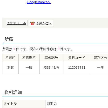
GoogleBooksへ
おすすメール
予約かごへ
所蔵
所蔵は
1
件です。現在の予約件数は
0
件です。
所蔵館
所蔵場所
請求記号
資料コード
資料区分
本館
一般
/336.49/ﾀ/
112076781
一般
資料詳細
タイトル
謝罪力