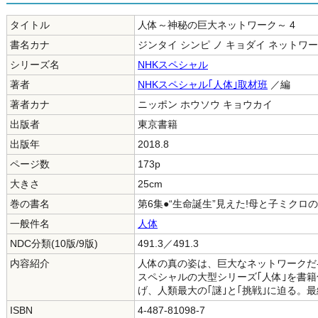
タイトル
人体～神秘の巨大ネットワーク～ 4
書名カナ
ジンタイ シンピ ノ キョダイ ネットワ
シリーズ名
NHKスペシャル
著者
NHKスペシャル｢人体｣取材班
／編
著者カナ
ニッポン ホウソウ キョウカイ
出版者
東京書籍
出版年
2018.8
ページ数
173p
大きさ
25cm
巻の書名
第6集●“生命誕生”見えた!母と子ミクロの
一般件名
人体
NDC分類(10版/9版)
491.3／491.3
内容紹介
人体の真の姿は、巨大なネットワークだ
スペシャルの大型シリーズ｢人体｣を書籍
げ、人類最大の｢謎｣と｢挑戦｣に迫る。
ISBN
4-487-81098-7