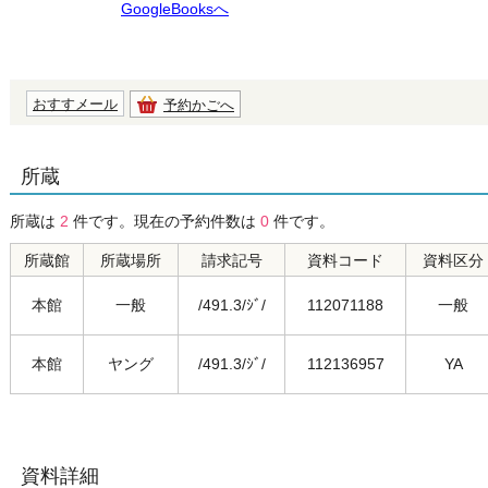
GoogleBooksへ
おすすメール
予約かごへ
所蔵
所蔵は
2
件です。現在の予約件数は
0
件です。
所蔵館
所蔵場所
請求記号
資料コード
資料区分
本館
一般
/491.3/ｼﾞ/
112071188
一般
本館
ヤング
/491.3/ｼﾞ/
112136957
YA
資料詳細