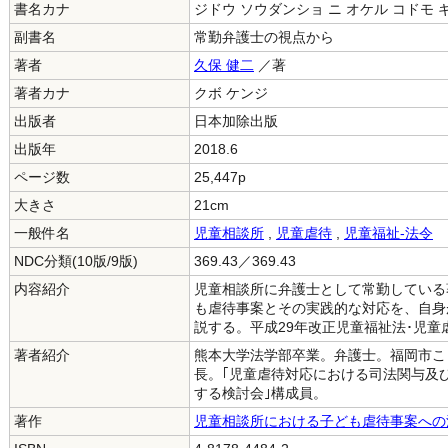
書名カナ
ジドウ ソウダンショ ニ オケル コドモ 
副書名
常勤弁護士の視点から
著者
久保 健二
／著
著者カナ
クボ ケンジ
出版者
日本加除出版
出版年
2018.6
ページ数
25,447p
大きさ
21cm
一般件名
児童相談所
,
児童虐待
,
児童福祉-法令
NDC分類(10版/9版)
369.43／369.43
内容紹介
児童相談所に弁護士として常勤している
も虐待事案とその実践的な対応を、自身
説する。平成29年改正児童福祉法･児童
著者紹介
熊本大学法学部卒業。弁護士。福岡市こ
長。｢児童虐待対応における司法関与及
する検討会｣構成員。
著作
児童相談所における子ども虐待事案への