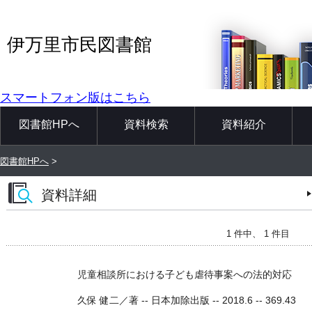
伊万里市民図書館
スマートフォン版はこちら
図書館HPへ
資料検索
資料紹介
図書館HPへ
>
資料詳細
1 件中、 1 件目
児童相談所における子ども虐待事案への法的対応
久保 健二／著 -- 日本加除出版 -- 2018.6 -- 369.43