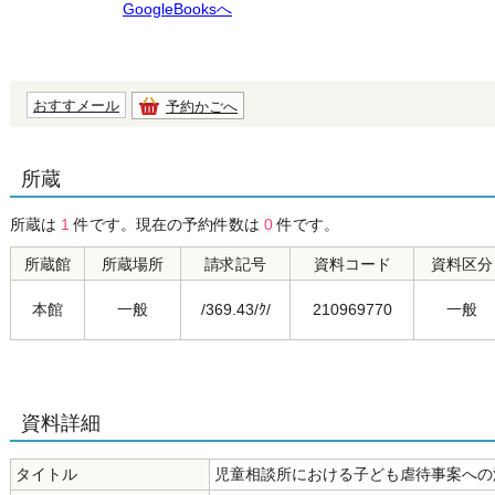
GoogleBooksへ
おすすメール
予約かごへ
所蔵
所蔵は
1
件です。現在の予約件数は
0
件です。
所蔵館
所蔵場所
請求記号
資料コード
資料区分
本館
一般
/369.43/ｸ/
210969770
一般
資料詳細
タイトル
児童相談所における子ども虐待事案への