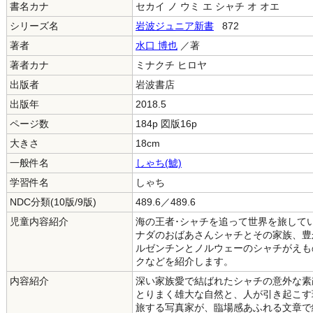
書名カナ
セカイ ノ ウミ エ シャチ オ オエ
シリーズ名
岩波ジュニア新書
872
著者
水口 博也
／著
著者カナ
ミナクチ ヒロヤ
出版者
岩波書店
出版年
2018.5
ページ数
184p 図版16p
大きさ
18cm
一般件名
しゃち(鯱)
学習件名
しゃち
NDC分類(10版/9版)
489.6／489.6
児童内容紹介
海の王者･シャチを追って世界を旅して
ナダのおばあさんシャチとその家族、豊
ルゼンチンとノルウェーのシャチがえも
クなどを紹介します。
内容紹介
深い家族愛で結ばれたシャチの意外な素
とりまく雄大な自然と、人が引き起こす
旅する写真家が、臨場感あふれる文章で