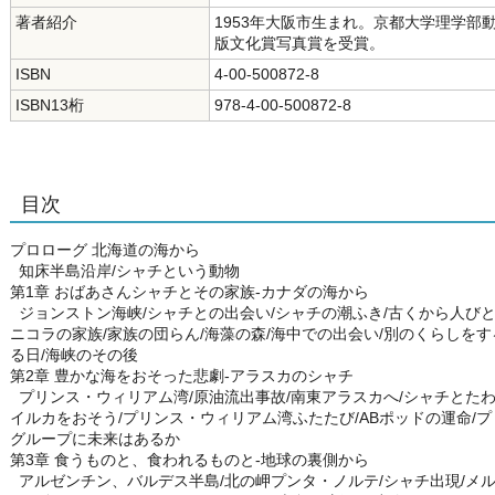
著者紹介
1953年大阪市生まれ。京都大学理学部
版文化賞写真賞を受賞。
ISBN
4-00-500872-8
ISBN13桁
978-4-00-500872-8
目次
プロローグ 北海道の海から
知床半島沿岸/シャチという動物
第1章 おばあさんシャチとその家族-カナダの海から
ジョンストン海峡/シャチとの出会い/シャチの潮ふき/古くから人びと
ニコラの家族/家族の団らん/海藻の森/海中での出会い/別のくらしをす
る日/海峡のその後
第2章 豊かな海をおそった悲劇-アラスカのシャチ
プリンス・ウィリアム湾/原油流出事故/南東アラスカへ/シャチとたわ
イルカをおそう/プリンス・ウィリアム湾ふたたび/ABポッドの運命/プ
グループに未来はあるか
第3章 食うものと、食われるものと-地球の裏側から
アルゼンチン、バルデス半島/北の岬プンタ・ノルテ/シャチ出現/メル