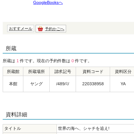
GoogleBooksへ
おすすメール
予約かごへ
所蔵
所蔵は
1
件です。現在の予約件数は
0
件です。
所蔵館
所蔵場所
請求記号
資料コード
資料区分
本館
ヤング
/489/ﾐ/
220338958
YA
資料詳細
タイトル
世界の海へ、シャチを追え!