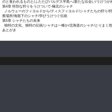
のと食われるものと/ふたたびバルデス半島へ/新たな出会い/うけつが
第4章 特別な狩りをうけついで-極北のシャチ
ノルウェーのフィヨルドから/ティスフィヨルド/シャチたちの狩り/狩
察場所/海面下のシャチ/学びうけつぐ伝統
第5章 シャチたちの未来
独特の文化、独特の伝統/シャチは一種か/北海道のシャチ/とりまく危
あとがき