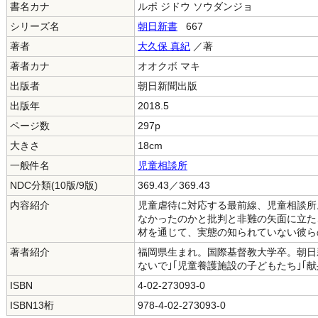
書名カナ
ルポ ジドウ ソウダンジョ
シリーズ名
朝日新書
667
著者
大久保 真紀
／著
著者カナ
オオクボ マキ
出版者
朝日新聞出版
出版年
2018.5
ページ数
297p
大きさ
18cm
一般件名
児童相談所
NDC分類(10版/9版)
369.43／369.43
内容紹介
児童虐待に対応する最前線、児童相談所
なかったのかと批判と非難の矢面に立た
材を通じて、実態の知られていない彼ら
著者紹介
福岡県生まれ。国際基督教大学卒。朝日
ないで｣｢児童養護施設の子どもたち｣｢献
ISBN
4-02-273093-0
ISBN13桁
978-4-02-273093-0