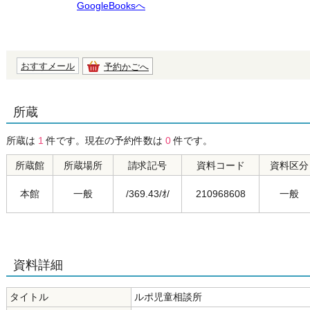
GoogleBooksへ
おすすメール
予約かごへ
所蔵
所蔵は
1
件です。現在の予約件数は
0
件です。
所蔵館
所蔵場所
請求記号
資料コード
資料区分
本館
一般
/369.43/ｵ/
210968608
一般
資料詳細
タイトル
ルポ児童相談所