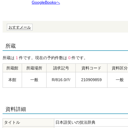
GoogleBooksへ
おすすメール
所蔵
所蔵は
1
件です。現在の予約件数は
0
件です。
所蔵館
所蔵場所
請求記号
資料コード
資料区分
本館
一般
R/816.0/ﾅ/
210909859
一般
資料詳細
タイトル
日本語笑いの技法辞典