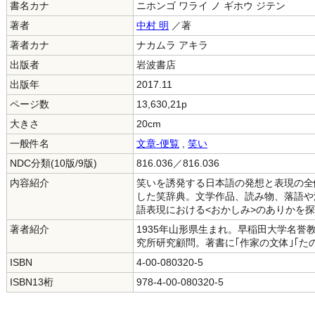
書名カナ
ニホンゴ ワライ ノ ギホウ ジテン
著者
中村 明
／著
著者カナ
ナカムラ アキラ
出版者
岩波書店
出版年
2017.11
ページ数
13,630,21p
大きさ
20cm
一般件名
文章-便覧
,
笑い
NDC分類(10版/9版)
816.036／816.036
内容紹介
笑いを誘発する日本語の発想と表現の全体
した笑辞典。文学作品、読み物、落語や
語表現における<おかしみ>のありかを
著者紹介
1935年山形県生まれ。早稲田大学名
究所研究顧問。著書に｢作家の文体｣｢た
ISBN
4-00-080320-5
ISBN13桁
978-4-00-080320-5