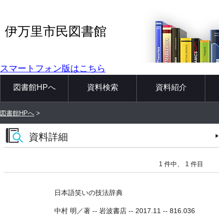
伊万里市民図書館
スマートフォン版はこちら
図書館HPへ
資料検索
資料紹介
図書館HPへ
>
資料詳細
1 件中、 1 件目
日本語笑いの技法辞典
中村 明／著 -- 岩波書店 -- 2017.11 -- 816.036