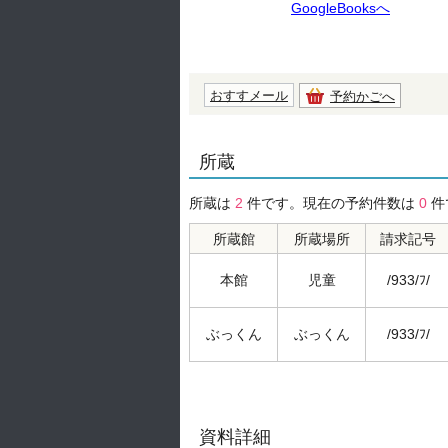
GoogleBooksへ
おすすメール
予約かごへ
所蔵
所蔵は
2
件です。現在の予約件数は
0
件
所蔵館
所蔵場所
請求記号
本館
児童
/933/ﾌ/
ぶっくん
ぶっくん
/933/ﾌ/
資料詳細