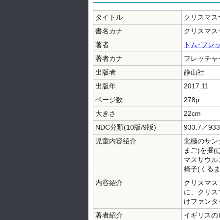
タイトル
クリスマス
書名カナ
クリスマス
著者
トム･フレ
著者カナ
フレッチャー
出版者
静山社
出版年
2017.11
ページ数
278p
大きさ
22cm
NDC分類(10版/9版)
933.7／933
児童内容紹介
北極のサン
まご)を掘
マスサウル
椅子(くる
内容紹介
クリスマス
に、クリス
けファンタ
著者紹介
イギリスの