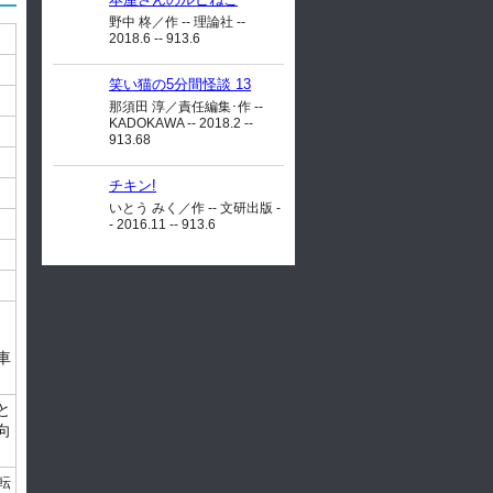
野中 柊／作 -- 理論社 --
2018.6 -- 913.6
笑い猫の5分間怪談 13
那須田 淳／責任編集･作 --
KADOKAWA -- 2018.2 --
913.68
チキン!
いとう みく／作 -- 文研出版 -
- 2016.11 -- 913.6
た
ス
車
。
と
向
転