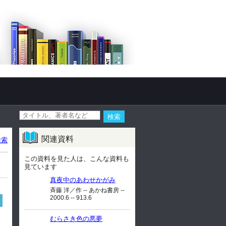
関連資料
検索
この資料を見た人は、こんな資料も
見ています
真夜中のあわせかがみ
斉藤 洋／作 -- あかね書房 --
2000.6 -- 913.6
むらさき色の悪夢