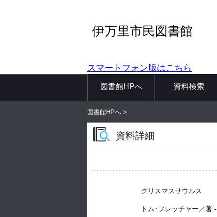
伊万里市民図書館
スマートフォン版はこちら
図書館HPへ
資料検索
図書館HPへ
>
資料詳細
クリスマスサウルス
トム･フレッチャー／著 -- 静山社