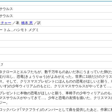
サウルス
サウルス
ッチャー
／著,
橋本 恵
／訳
 トム , ハシモト メグミ
.7
タクロースとエルフたちが、数千万年ものあいだ氷にうまっていた卵(
(ほ)り出し、恐竜(きょうりゅう)がよみがえった。世界に1頭だけのクリ
ス。そして、クリスマスプレゼントにほんものの恐竜がほしいと願う、
まいす)の少年ウィリアムのもとに、クリスマスサウルスがやってきて…
プレゼントに本物の恐竜がほしいと願う、車椅子の少年ウィリアムのも
マスサウルスがやってきて…。少年と恐竜の友情を描いた、クリスマス
ジー。
ロックバンド｢マクフライ｣のメンバーとして曲を提供したあと、作家に