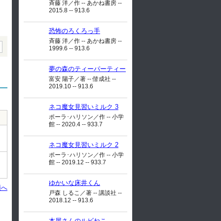
斉藤 洋／作 -- あかね書房 --
2015.8 -- 913.6
恐怖のろくろっ手
斉藤 洋／作 -- あかね書房 --
1999.6 -- 913.6
夢の森のティーパーティー
富安 陽子／著 -- 偕成社 --
2019.10 -- 913.6
ネコ魔女見習いミルク 3
ポーラ･ハリソン／作 -- 小学
館 -- 2020.4 -- 933.7
ネコ魔女見習いミルク 2
ポーラ･ハリソン／作 -- 小学
館 -- 2019.12 -- 933.7
ゆかいな床井くん
頭へ
戸森 しるこ／著 -- 講談社 --
2018.12 -- 913.6
本屋さんのルビねこ