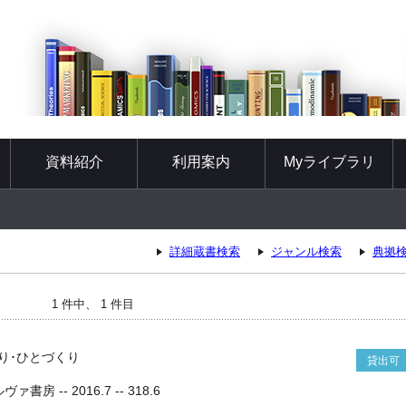
資料紹介
利用案内
Myライブラリ
詳細蔵書検索
ジャンル検索
典拠
1 件中、 1 件目
り･ひとづくり
貸出可
書房 -- 2016.7 -- 318.6