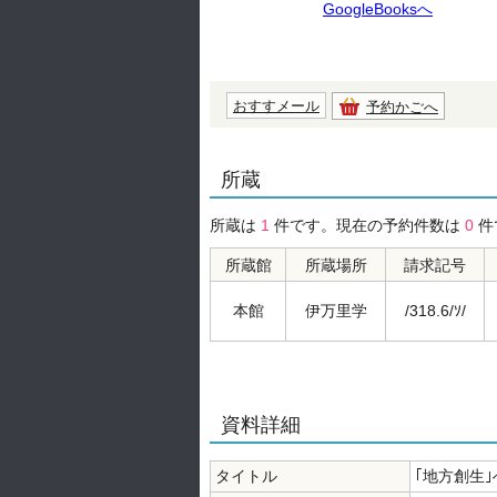
GoogleBooksへ
おすすメール
予約かごへ
所蔵
所蔵は
1
件です。現在の予約件数は
0
件
所蔵館
所蔵場所
請求記号
本館
伊万里学
/318.6/ｿ/
資料詳細
タイトル
｢地方創生