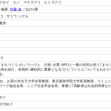
ウセイ エノ マチズクリ ヒトズクリ
編著,
佐藤 滋
／[ほか]著
コ , サトウ シゲル
書房
.6
｢まちづくり｣のノウハウと、行政･企業･NPOと一般の住民が担う｢まち
践例を紹介。長期的･継続的に重要となる｢ひとづくり｣についてもわかり
る。
生まれ。お茶の水女子大学名誉教授。東京家政学院大学客員教授。コミュニ
ワーク協会会長。シニア社会学会会長。著書に｢高齢者は社会的弱者な
0-7
07700-7