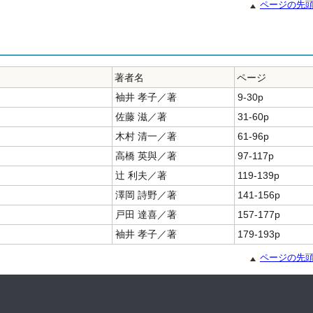
ページの先
著者名
ページ
袖井 孝子／著
9-30p
佐藤 滋／著
31-60p
木村 清一／著
61-96p
高橋 英與／著
97-117p
辻 利夫／著
119-139p
澤岡 詩野／著
141-156p
戸田 達喜／著
157-177p
袖井 孝子／著
179-193p
ページの先