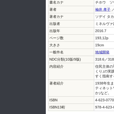
書名カナ
チホウ ソ
著者
袖井 孝子
／
著者カナ
ソデイ タカ
出版者
ミネルヴァ
出版年
2016.7
ページ数
193,12p
大きさ
19cm
一般件名
地域開発
NDC分類(10版/9版)
318.6／318
内容紹介
住民主体の
くり｣の実
すく指南す
著者紹介
1938年
ティネット
か｣など。
ISBN
4-623-0770
ISBN13桁
978-4-623-