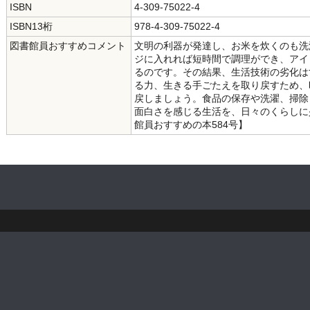
ISBN
4-309-75022-4
ISBN13桁
978-4-309-75022-4
図書館員おすすめコメント
文明の利器が発達し、お米を炊くのも洗
ジに入れれば短時間で調理ができ、アイ
るのです。その結果、生活技術の劣化は
る力、生きる手ごたえを取り戻すため、
戻しましょう。食品の保存や洗濯、掃除
面白さを感じる生活を、日々のくらしに
館員おすすめの本584号】