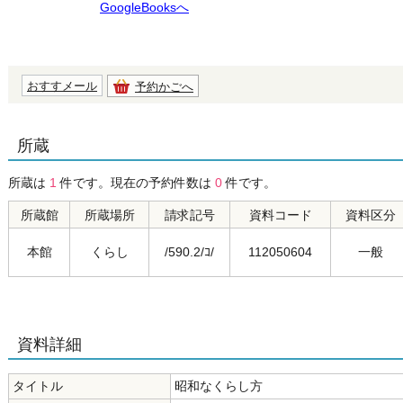
GoogleBooksへ
おすすメール
予約かごへ
所蔵
所蔵は
1
件です。現在の予約件数は
0
件です。
所蔵館
所蔵場所
請求記号
資料コード
資料区分
本館
くらし
/590.2/ｺ/
112050604
一般
資料詳細
タイトル
昭和なくらし方