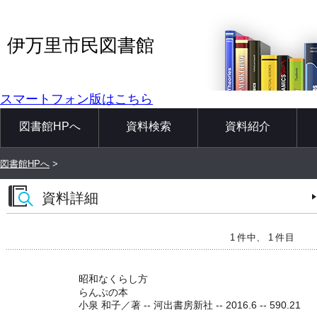
伊万里市民図書館
スマートフォン版はこちら
図書館HPへ
資料検索
資料紹介
図書館HPへ
>
資料詳細
1 件中、 1 件目
昭和なくらし方
らんぷの本
小泉 和子／著 -- 河出書房新社 -- 2016.6 -- 590.21