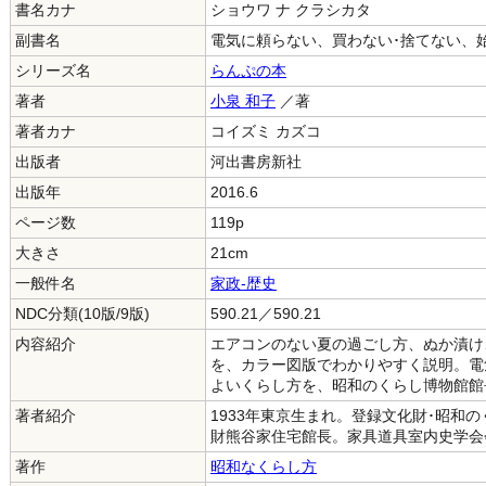
書名カナ
ショウワ ナ クラシカタ
副書名
電気に頼らない、買わない･捨てない、
シリーズ名
らんぷの本
著者
小泉 和子
／著
著者カナ
コイズミ カズコ
出版者
河出書房新社
出版年
2016.6
ページ数
119p
大きさ
21cm
一般件名
家政-歴史
NDC分類(10版/9版)
590.21／590.21
内容紹介
エアコンのない夏の過ごし方、ぬか漬け
を、カラー図版でわかりやすく説明。電
よいくらし方を、昭和のくらし博物館館
著者紹介
1933年東京生まれ。登録文化財･昭和
財熊谷家住宅館長。家具道具室内史学会
著作
昭和なくらし方